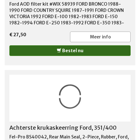
Ford AOD filter kit #WIX 58939 FORD BRONCO 1988-
1990 FORD COUNTRY SQUIRE 1987-1991 FORD CROWN
VICTORIA 1992 FORD E-100 1982-1983 FORD E-150
1982-1994 FORD E-250 1983-1992 FORD E-350 1983-
1992 FORD F-150 1985-1993 FORD F-250 1985-1993
€ 27,50
FORD F-350 1991-1992 FORD F53 1991-1992 FORD LTD
Meer info
1980-1986 FORD LTD CROWN VICTORIA 1983-1991 FORD
MUSTANG 1984-1993 FORD THUNDERBIRD 1980-1993
Bestel nu
LINCOLN CONTINENTAL1980-1987 LINCOLN MARK VI
1980-1983 LINCOLN MARK VII 1984-1992 LINCOLN TOWN
CAR 1981-1992 MAZDA 808 1976 MERCURY CAPRI 1984-
1986 MERCURY COLONY PARK1987-1991 MERCURY
COUGAR 1980-1994 MERCURY GRAND MARQUIS 1980-
1992 MERCURY MARQUIS 1980-1986
Achterste krukaskeerring Ford, 351/400
Fel-Pro BS40042, Rear Main Seal, 2-Piece, Rubber, Ford,