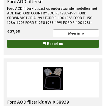
Ford AOD filterkit
Ford AOD filterkit , past op onderstaande modellen met
AOD bak FORD COUNTRY SQUIRE 1987-1991 FORD
CROWN VICTORIA 1992 FORD E-100 1983 FORD E-150
1984-1993 FORD E-250 1983-1991 FORD F-100 1981-
1983 FORD F-150 1982-1993 FORD F-250 1981-1992
€ 27,95
FORD LTD 1980-1986 FORD LTD CROWN VICTORIA 1983-
Meer info
1991 FORD MUSTANG 1984-1993 FORD THUNDERBIRD
1980-1993 LINCOLN CONTINENTAL 1980-1987 LINCOLN
Bestel nu
MARK VI 1980-1983 LINCOLN MARK VII 1984-1992
LINCOLN TOWN CAR 1982-1992 MERCURY CAPRI 1984-
1986 MERCURY COLONY PARK 1987-1991 MERCURY
COUGAR 1980-1993 MERCURY GRAND MARQUIS 1980-
1992 MERCURY MARQUIS 1980-1984
Ford AOD filter kit #WIX 58939