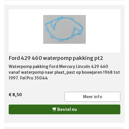
FORD THUNDERBIRD 1979-1988 LINCOLN CONTINENTAL
1980-1987 LINCOLN MARK VI 1980-1983 LINCOLN MARK
VII 1984-1992 LINCOLN TOWN CAR 1981-1990 MERCURY
CAPRI 1980-1986 MERCURY COLONY PARK 1987-1991
MERCURY COUGAR 1979-1988 MERCURY GRAND
MARQUIS 1979-1991 MERCURY MARQUIS 1979-1982
MERCURY MONARCH 1980 MERCURY ZEPHYR 1980-1982
Ford 429 460 waterpomp pakking pt2
Waterpomp pakking Ford Mercury Lincoln 429 460
vanaf waterpomp naar plaat, past op bouwjaren 1968 tot
1997. Fel Pro 35044
€ 8,50
Meer info
Bestel nu