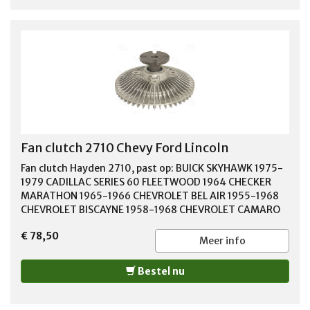
Fan clutch 2710 Chevy Ford Lincoln
Fan clutch Hayden 2710, past op: BUICK SKYHAWK 1975-
1979 CADILLAC SERIES 60 FLEETWOOD 1964 CHECKER
MARATHON 1965-1966 CHEVROLET BEL AIR 1955-1968
CHEVROLET BISCAYNE 1958-1968 CHEVROLET CAMARO
1967 CHEVROLET CAPRICE 1966-1969 CHEVROLET
€ 78,50
CHEVELLE 1965-1967 CHEVROLET CHEVY II 1963-1968
Meer info
CHEVROLET CORVETTE 1959 CHEVROLET EL CAMINO
1959-1968 CHEVROLET IMPALA 1959-1968 CHEVROLET
Bestel nu
MALIBU 1964-1967 CHEVROLET NOVA 1969-1970 FORD
300 1963 FORD BRONCO 1967-1985 FORD COUNTRY
SEDAN 1962-1974 FORD COUNTRY SQUIRE 1964-1988