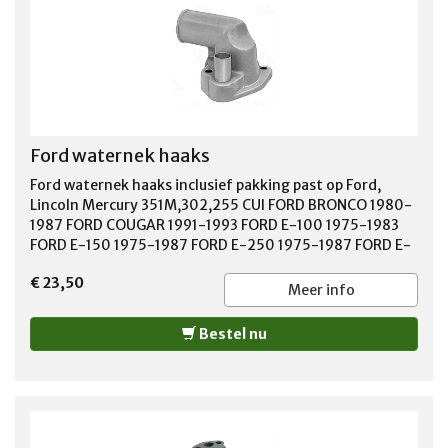
Ford waternek haaks
Ford waternek haaks inclusief pakking past op Ford,
Lincoln Mercury 351M,302,255 CUI FORD BRONCO 1980-
1987 FORD COUGAR 1991-1993 FORD E-100 1975-1983
FORD E-150 1975-1987 FORD E-250 1975-1987 FORD E-
350 1975-1987 FORD EXPLORER 1996-2001 FORD F-100
€ 23,50
1980-1983 FORD F-150 1980-1985 FORD F-250 1980-
Meer info
1985 FORD F-350 1980-1985 FORD LTD 1984-1985 FORD
LTD CROWN VICTORIA 1983 FORD MUSTANG 1979-1995
Bestel nu
FORD MUSTANG II 1974-1978 FORD THUNDERBIRD 1988-
1993 LINCOLN CONTINENTAL 1986-1987 LINCOLN MARK
VII 1986-1992 MERCURY CAPRI 1980-1982 MERCURY
COUGAR 1986-1993 MERCURY MOUNTAINEER 1999-2001