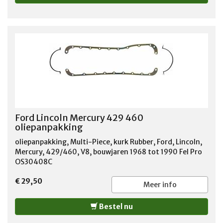
1974 FORD RANCHERO 1966-1972 FORD THUNDERBIRD
1966-1974 FORD TORINO 1968-1974 LINCOLN
CONTINENTAL 1966-1974 LINCOLN MARK III 1968-1971
LINCOLN MARK IV 1972-1974 MERCURY COLONY PARK
1966-1974 MERCURY COMET 1966-1969 MERCURY
COMMUTER 1966-1968 MERCURY COUGAR 1967-1974
MERCURY CYCLONE 1966-1971 MERCURY MARAUDER
1966-1970 MERCURY MARQUIS 1967-1974 MERCURY
MONTCLAIR 1966-1968 MERCURY MONTEGO 1968-1974
MERCURY MONTEREY 1966-1974 MERCURY PARK LANE
1966-1968 SHELBY COBRA 1966-1968
Ford Lincoln Mercury 429 460
oliepanpakking
oliepanpakking, Multi-Piece, kurk Rubber, Ford, Lincoln,
Mercury, 429/460, V8, bouwjaren 1968 tot 1990 Fel Pro
OS30408C
€ 29,50
Meer info
Bestel nu