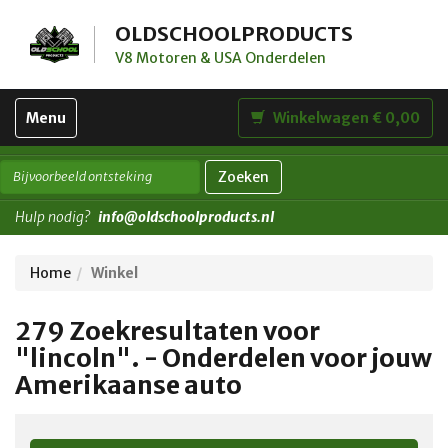
OLDSCHOOLPRODUCTS
V8 Motoren & USA Onderdelen
Toggle
Menu
Winkelwagen € 0,00
navigation
Zoeken
Hulp nodig?
info@oldschoolproducts.nl
Home
Winkel
279 Zoekresultaten voor
"lincoln". - Onderdelen voor jouw
Amerikaanse auto