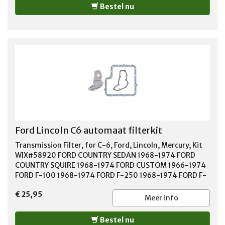
Bestel nu
Ford Lincoln C6 automaat filterkit
Transmission Filter, for C-6, Ford, Lincoln, Mercury, Kit
WIX#58920 FORD COUNTRY SEDAN 1968-1974 FORD
COUNTRY SQUIRE 1968-1974 FORD CUSTOM 1966-1974
FORD F-100 1968-1974 FORD F-250 1968-1974 FORD F-
350 1968-1974 FORD FAIRLANE 1966-1970 FORD FALCON
€ 25,95
1970 FORD GALAXIE 1966-1974 FORD GRAN TORINO
Meer info
1972-1974 FORD LTD 1966-1974 FORD M-450 1974
FORD MUSTANG 1967-1973 FORD RANCH WAGON 1966-
Bestel nu