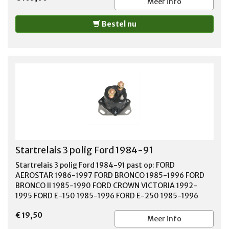
Meer info
Bestel nu
Startrelais 3 polig Ford 1984-91
Startrelais 3 polig Ford 1984-91 past op: FORD
AEROSTAR 1986-1997 FORD BRONCO 1985-1996 FORD
BRONCO II 1985-1990 FORD CROWN VICTORIA 1992-
1995 FORD E-150 1985-1996 FORD E-250 1985-1996
FORD E-350 1986-1996 FORD ESCORT 1984-1990 FORD
€ 19,50
EXCURSION 2000-2005 FORD EXPEDITION 1997-2002
Meer info
FORD EXPLORER 1991-1999 FORD F-150 1985-1999 FORD