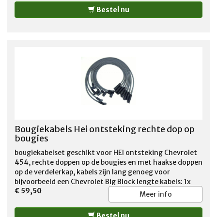
Bestel nu
Bougiekabels Hei ontsteking rechte dop op
bougies
bougiekabelset geschikt voor HEI ontsteking Chevrolet
454, rechte doppen op de bougies en met haakse doppen
op de verdelerkap, kabels zijn lang genoeg voor
bijvoorbeeld een Chevrolet Big Block lengte kabels: 1x
€ 59,50
68cm 4x 73cm 1x 83cm 1x 93cm 1x 103cm
Meer info
Bestel nu