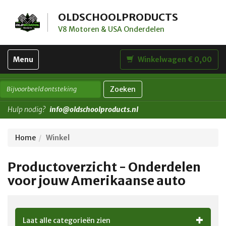
OLDSCHOOLPRODUCTS
V8 Motoren & USA Onderdelen
Toggle
Menu
Winkelwagen € 0,00
navigation
Zoeken
Hulp nodig?
info@oldschoolproducts.nl
Home
Winkel
Productoverzicht - Onderdelen
voor jouw Amerikaanse auto
Laat alle categorieën zien