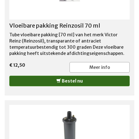
Vloeibare pakking Reinzosil 70 ml
Tube vloeibare pakking [70 ml] van het merk Victor
Reinz (Reinzosil), transparante of antraciet
temperatuurbestendig tot 300 graden Deze vloeibare
pakking heeft uitstekende afdichtingseigenschappen.
VanosRepair adviseert deze te gebruiken bij oa de
€ 12,50
montage van een klepdekselpakkking (bij alle hoeken,
Meer info
overgangen en naden) Toepassing: - Geschikt voor alle
afdichtingsvlakken (ook met grotere
Bestel nu
toleranties/oneffenheden) - Op naden en overgangen in
combinatie met een massieve rubber pakking (oa
klepdeksel pakking)