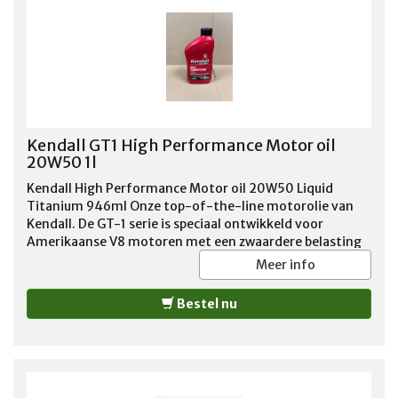
http://www.kendallmotoroils.com/kendall-gt-1-
competition-motor-oil/
Kendall GT1 High Performance Motor oil
20W50 1l
Kendall High Performance Motor oil 20W50 Liquid
Titanium 946ml Onze top-of-the-line motorolie van
Kendall. De GT-1 serie is speciaal ontwikkeld voor
Amerikaanse V8 motoren met een zwaardere belasting
of groter vermogen. De speciale toevoegingen, zoals
Meer info
onder meer een verhoogd zink gehalte, garandeert
motorsmering onder zware bedrijfsomstandigheden.
Bestel nu
Overigens adviseren wij deze motorolie ook voor de
standaard V8 motoren vanwege deze uitstekende smeer
eigenschappen! Geadviseerd voor benzine en LPG
motoren tot 1988.