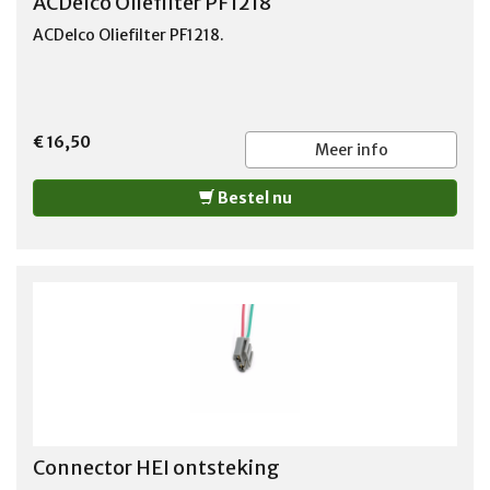
ACDelco Oliefilter PF1218
ACDelco Oliefilter PF1218.
€ 16,50
Meer info
Bestel nu
Connector HEI ontsteking