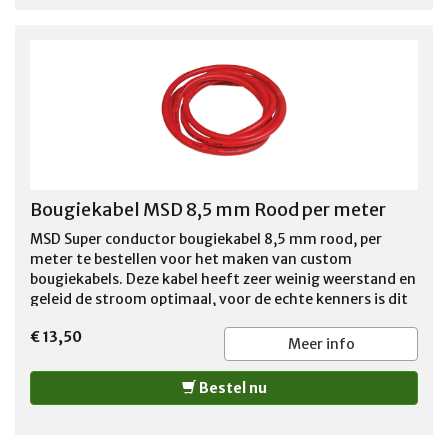
Bougiekabel MSD 8,5 mm Rood per meter
MSD Super conductor bougiekabel 8,5 mm rood, per
meter te bestellen voor het maken van custom
bougiekabels. Deze kabel heeft zeer weinig weerstand en
geleid de stroom optimaal, voor de echte kenners is dit
de juiste bougiekabel voor de perfecte performance van
€ 13,50
de motor. Per meter te bestellen voor 13,00 euro incl
Meer info
btw per meter. LET OP: door u bestelde op maat
afgeknipte kabel kan niet retour worden gezonden !!
Bestel nu