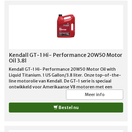
Kendall GT-1 Hi- Performance 20W50 Motor
Oil 3.8l
Kendall GT-1 Hi- Performance 20W50 Motor Oil with
Liquid Titanium. 1 US Gallon/3.8 liter. Onze top-of-the-
line motorolie van Kendall. De GT-1 serie is speciaal
ontwikkeld voor Amerikaanse V8 motoren met een
zwaardere belasting of groter vermogen. De speciale
Meer info
toevoegingen, zoals onder meer een verhoogd zink
gehalte, garandeert motorsmering onder zware
Bestel nu
bedrijfsomstandigheden. Overigens adviseren wij deze
motorolie ook voor de standaard V8 motoren vanwege
deze uitstekende smeer eigenschappen! Geadviseerd
voor benzine en LPG motoren tot 1988.