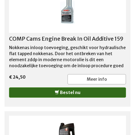
COMP Cams Engine Break In Oil Additive 159
Nokkenas inloop toevoeging, geschikt voor hydraulische
flat tapped nokkenas. Door het ontbreken van het
element zddp in moderne motorolie is dit een
noodzakelijke toevoeging om de inloop procedure goed
te laten verlopen. Verminderd de kans op het wegvreten
€ 24,50
van de nokken aanzienlijk.
Meer info
Bestel nu