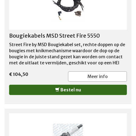
Bougiekabels MSD Street Fire 5550
Street Fire by MSD Bougiekabel set, rechte doppen op de
bougies met knikmechanisme waardoor de dop op de
bougie in de juiste stand gezet kan worden om contact
met de uitlaat te vermijden, geschikt voor op een HEI
ontsteking mannelijke aansluiting , De aansluitingen
€ 104,50
aan de kant van de verdelerkap dienen zelf met de
Meer info
bijgeleverde tool bevestigd te worden, zie de link
hieronder https://www.youtube.com/watch?
Bestel nu
v=AZCm2RBQ7-E&t=135s