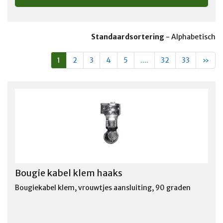
Standaardsortering
-
Alphabetisch
1
2
3
4
5
....
32
33
»
Bougie kabel klem haaks
Bougiekabel klem, vrouwtjes aansluiting, 90 graden