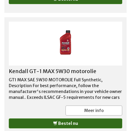
Kendall GT-1 MAX 5W30 motorolie
GT1 MAX SAE 5W30 MOTOROLIE Full Synthetic,
Description For best performance, follow the
manufacturer's recommendations in your vehicle owner
manual.. Exceeds ILSAC GF-5 requirements for new cars
under warranty. Enhanced performance benefits at
extreme temperatures compared with conventional
Meer info
engine oils. Exclusive Liquid Titanium protection
additive provides extra wear protection and improved
Bestel nu
fuel economy. Formulated for use in vehicles operating