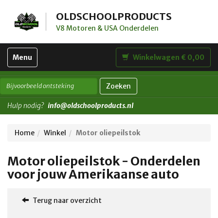
OLDSCHOOLPRODUCTS
V8 Motoren & USA Onderdelen
Toggle
Menu
Winkelwagen € 0,00
navigation
Zoeken
Hulp nodig?
info@oldschoolproducts.nl
Home
Winkel
Motor oliepeilstok
Motor oliepeilstok - Onderdelen
voor jouw Amerikaanse auto
Terug naar overzicht