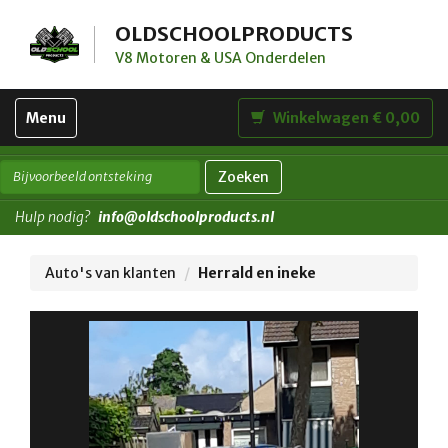
OLDSCHOOLPRODUCTS
V8 Motoren & USA Onderdelen
Toggle
Menu
Winkelwagen € 0,00
navigation
Zoeken
Hulp nodig?
info@oldschoolproducts.nl
Auto's van klanten
Herrald en ineke