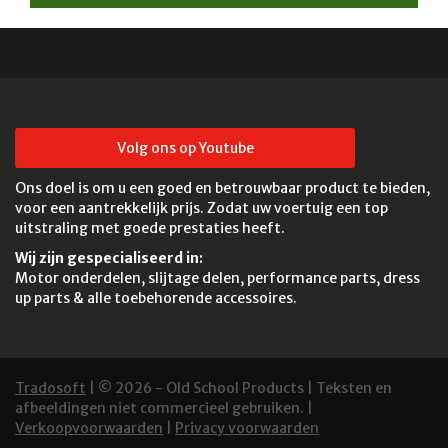
Volg ons op Youtube
Ons doel is om u een goed en betrouwbaar product te bieden,
voor een aantrekkelijk prijs. Zodat uw voertuig een top
uitstraling met goede prestaties heeft.
Wij zijn gespecialiseerd in:
Motor onderdelen, slijtage delen, performance parts, dress
up parts & alle toebehorende accessoires.
Tradosoft
| © 2026 - Old School Products | Teksten en
afbeeldingen niet commercieel gebruiken. |
Verkoopvoorwaarden
|
Privacy voorwaarden