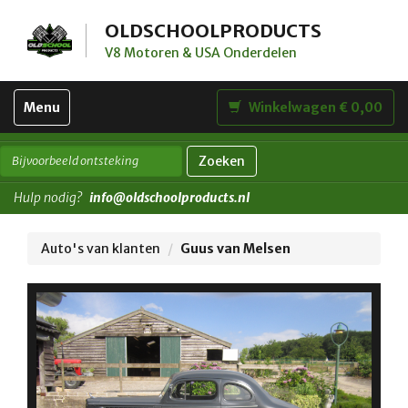
OLDSCHOOLPRODUCTS
V8 Motoren & USA Onderdelen
Toggle
Menu
Winkelwagen € 0,00
navigation
Zoeken
Hulp nodig?
info@oldschoolproducts.nl
Auto's van klanten
Guus van Melsen