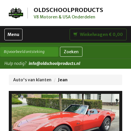
OLDSCHOOLPRODUCTS
V8 Motoren & USA Onderdelen
Toggle
Menu
Winkelwagen € 0,00
navigation
Zoeken
Hulp nodig?
info@oldschoolproducts.nl
Auto's van klanten
Jean