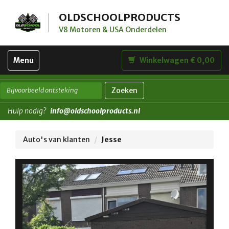
OLDSCHOOLPRODUCTS
V8 Motoren & USA Onderdelen
Toggle
Menu
Winkelwagen € 0,00
navigation
Zoeken
Hulp nodig?
info@oldschoolproducts.nl
Auto's van klanten
Jesse