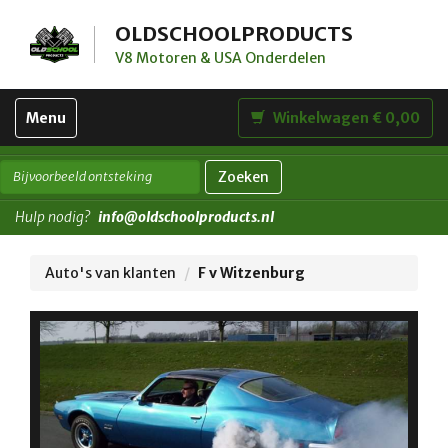
OLDSCHOOLPRODUCTS
V8 Motoren & USA Onderdelen
Toggle
Menu
Winkelwagen € 0,00
navigation
Zoeken
Hulp nodig?
info@oldschoolproducts.nl
Auto's van klanten
F v Witzenburg