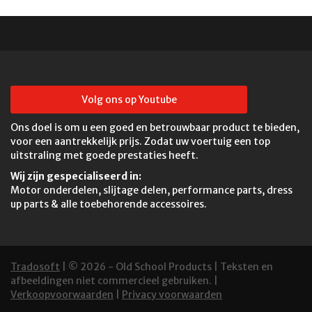
Volg ons op Youtube
Ons doel is om u een goed en betrouwbaar product te bieden,
voor een aantrekkelijk prijs. Zodat uw voertuig een top
uitstraling met goede prestaties heeft.
Wij zijn gespecialiseerd in:
Motor onderdelen, slijtage delen, performance parts, dress
up parts & alle toebehorende accessoires.
Tradosoft
| © 2026 - Old School Products | Teksten en
afbeeldingen niet commercieel gebruiken. |
Verkoopvoorwaarden
|
Privacy voorwaarden