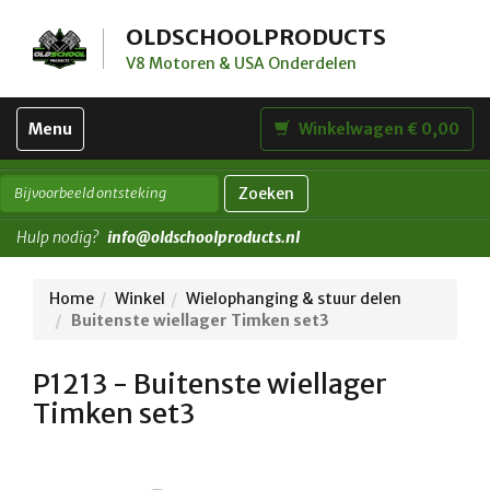
OLDSCHOOLPRODUCTS
V8 Motoren & USA Onderdelen
Toggle
Menu
Winkelwagen € 0,00
navigation
Zoeken
Hulp nodig?
info@oldschoolproducts.nl
Home
Winkel
Wielophanging & stuur delen
Buitenste wiellager Timken set3
P1213 - Buitenste wiellager
Timken set3