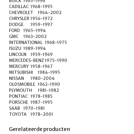
BUICK	1963-1996

CADILLAC	1968-1995

CHEVROLET	1964-2002

CHRYSLER	1956-1972

DODGE	1959-1997

FORD	1965-1994

GMC	1963-2002

INTERNATIONAL	1968-1975

ISUZU	1989-1994

LINCOLN	1959-1969

MERCEDES-BENZ	1975-1990

MERCURY	1958-1967

MITSUBISHI	1984-1995

NISSAN	1980-2004

OLDSMOBILE	1962-1990

PLYMOUTH	1981-1982

PONTIAC	1978-1985

PORSCHE	1987-1995

SAAB	1970-1981

TOYOTA	1978-2001
Gerelateerde producten