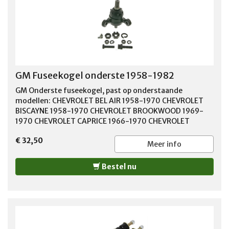
R1500 PICKUP 1987 GMC R1500 SUBURBAN 1987-1990
GMC R2500 PICKUP 1987-1988 GMC R2500 SUBURBAN
1989 GMC R3500 PICKUP 1987-1991
GM Fuseekogel onderste 1958-1982
GM Onderste fuseekogel, past op onderstaande
modellen: CHEVROLET BEL AIR 1958-1970 CHEVROLET
BISCAYNE 1958-1970 CHEVROLET BROOKWOOD 1969-
1970 CHEVROLET CAPRICE 1966-1970 CHEVROLET
CORVAIR TRUCK 1961-1964 CHEVROLET CORVETTE
€ 32,50
1963-1982 CHEVROLET EL CAMINO 1959-1960
Meer info
CHEVROLET ESTATE 1969-1970 CHEVROLET IMPALA
1958-1970 CHEVROLET KINGSWOOD 1959-1970
Bestel nu
CHEVROLET PARKWOOD 1959-1961 CHEVROLET SEDAN
DELIVERY 1958 CHEVROLET TOWNSMAN 1969-1970