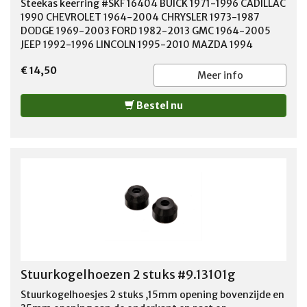
Steekas keerring #SKF 16404 BUICK 1971-1996 CADILLAC
1990 CHEVROLET 1964-2004 CHRYSLER 1973-1987
DODGE 1969-2003 FORD 1982-2013 GMC 1964-2005
JEEP 1992-1996 LINCOLN 1995-2010 MAZDA 1994
MERCURY 1998-1999 OLDSMOBILE 1973-1987
€ 14,50
PLYMOUTH 1973-1987 PONTIAC 1971-1981 Width (IN)
Meer info
0.5 Shaft (IN) 1.618 Bore (IN) 2.575 Outer Diameter (IN)
2.579 Boretite Y
Bestel nu
Stuurkogelhoezen 2 stuks #9.13101g
Stuurkogelhoesjes 2 stuks ,15mm opening bovenzijde en