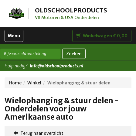
OLDSCHOOLPRODUCTS
V8 Motoren & USA Onderdelen
Toggle
Menu
Winkelwagen € 0,00
navigation
Zoeken
Hulp nodig?
info@oldschoolproducts.nl
Home
Winkel
Wielophanging & stuur delen
Wielophanging & stuur delen -
Onderdelen voor jouw
Amerikaanse auto
Terug naar overzicht