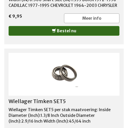
CADILLAC 1977-1995 CHEVROLET 1964-2003 CHRYSLER
1973-1981 DODGE 1969-1996 FORD 1967-2009 GMC
€ 9,95
1964-2003 ISUZU 1996-1999 JEEP 1991-2005 LINCOLN
Meer info
1980-2010 MAZDA 1994-2009 MERCURY 1967-2011
OLDSMOBILE 1968-2001 PLYMOUTH 1963-1983 PONTIAC
Bestel nu
1970-2001
Wiellager Timken SET5
Wiellager Timken SET5 per stuk maatvoering: Inside
Diameter (Inch):1.3/8 Inch Outside Diameter
(Inch):2.9/16 Inch Width (Inch):45/64 inch