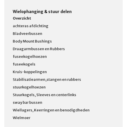
Wielophanging & stuur delen
Overzicht
achteras afdichting
Bladveerbussen
Body Mount Bushings
Draagarmbussen en Rubbers
fuseekogelhoezen
fuseekogels
Kruis-koppelingen
Stabilisatiearmen,stangen en rubbers
stuurkogelhoezen
Stuurkogels, Sleeves en centerlinks
sway bar bussen
Wiellagers, Keerringen en benodigdheden
Wielmoer