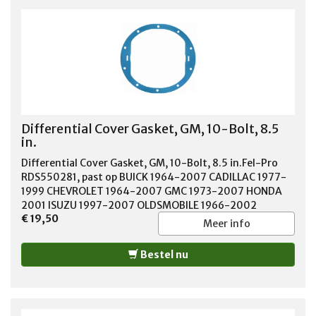
Differential Cover Gasket, GM, 10-Bolt, 8.5
in.
Differential Cover Gasket, GM, 10-Bolt, 8.5 in.Fel-Pro
RDS550281, past op BUICK 1964-2007 CADILLAC 1977-
1999 CHEVROLET 1964-2007 GMC 1973-2007 HONDA
2001 ISUZU 1997-2007 OLDSMOBILE 1966-2002
€ 19,50
PONTIAC 1964-1987
Meer info
Bestel nu