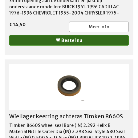
35mm opening aan de onderkant en past op
onderstaande modellen: BUICK 1961-1996 CADILLAC
1976-1996 CHEVROLET 1955-2004 CHRYSLER 1975-
1989 DODGE 1961-2001 EAGLE 1990-1994 FORD 1960-
€ 14,50
2011 GMC 1982-2004 INTERNATIONAL 1972-1980 ISUZU
Meer info
1987-1999 JEEP 1955-1998 LINCOLN 1961-2001 MAZDA
1991-2010 MERCURY 1966-1997 MITSUBISHI 1987-1996
Bestel nu
NISSAN 1980-1997 OLDSMOBILE 1964-1999 PLYMOUTH
1962-1994 PONTIAC 1963-2002 SATURN 1991-2001
TOYOTA 1969-2000
Wiellager keerring achteras Timken 8660S
Timken 8660S wheel seal Bore (IN) 2.292 Helix B
Material Nitrile Outer Dia (IN) 2.298 Seal Style 480 Seal
Width (IN) 0.500 Shaft Size (IN) 1.399 BUICK 1972-1996