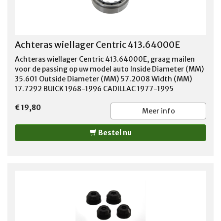
Achteras wiellager Centric 413.64000E
Achteras wiellager Centric 413.64000E, graag mailen
voor de passing op uw model auto Inside Diameter (MM)
35.601 Outside Diameter (MM) 57.2008 Width (MM)
17.7292 BUICK 1968-1996 CADILLAC 1977-1995
CHEVROLET 1964-2004 DODGE 1969-1970 FORD 1968-
€ 19,80
2009 GMC 1964-2005 HONDA 1994-1997 ISUZU 1994-
Meer info
1999 JEEP 1990-2005 LINCOLN 1980-2010 MAZDA
1994-2009 MERCURY 1967-2011 OLDSMOBILE 1974-
Bestel nu
2001 PLYMOUTH 1966-1971 PONTIAC 1968-2001