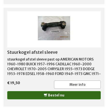
Stuurkogel afstel sleeve
stuurkogel afstel sleeve past op AMERICAN MOTORS
1960-1980 BUICK 1957-1996 CADILLAC 1960-2000
CHEVROLET 1970-2005 CHRYSLER 1955-1973 DODGE
1953-1978 EDSEL 1958-1960 FORD 1949-1973 GMC 1971-
2005 JEEP 1965-1986 LINCOLN 1949-1972 MERCURY
€ 19,50
1949-1972 OLDSMOBILE 1939-2001 PLYMOUTH 1955-
Meer info
1978 PONTIAC 1941-1989
Bestel nu