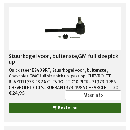
Stuurkogel voor , buitenste,GM full size pick
up
Quick steer ES409RT, Stuurkogel voor , buitenste ,
Chevrolet GMC full size pick up. past op: CHEVROLET
BLAZER 1973-1974 CHEVROLET C10 PICKUP 1973-1986
CHEVROLET C10 SUBURBAN 1973-1986 CHEVROLET C20
€ 24,95
PICKUP 1971-1986 CHEVROLET C20 SUBURBAN 1971-
Meer info
1986 CHEVROLET C30 PICKUP 1971-1986 CHEVROLET G10
1973-1982 CHEVROLET G20 1971-1982 CHEVROLET G30
Bestel nu
1971-1982 CHEVROLET K5 BLAZER 1976-1982
CHEVROLET P10 1973-1978 CHEVROLET P20 1971-1989
CHEVROLET P30 1971-1996 CHEVROLET R10 PICKUP 1987
CHEVROLET R10 SUBURBAN 1987-1988 CHEVROLET