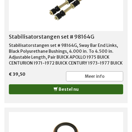
Stabilisatorstangen set # 98164G
Stabilisatorstangen set # 98164G, Sway Bar End Links,
Black Polyurethane Bushings, 4.000 in. To 4.500 in.
Adjustable Length, Pair BUICK APOLLO 1975 BUICK
CENTURION 1971-1972 BUICK CENTURY 1973-1977 BUICK
ELECTRA 1966-1989 BUICK ESTATE WAGON 1970-1983
€ 39,50
BUICK LESABRE 1965-1990 BUICK REGAL 1973-1977
Meer info
BUICK SKYLARK 1975-1996 BUICK SOMERSET 1986 BUICK
SOMERSET REGAL 1985 BUICK WILDCAT 1965-1970
Bestel nu
CADILLAC 60 SPECIAL 1993 CADILLAC ALLANTE 1992-
1993 CADILLAC BROUGHAM 1987-1992 CADILLAC
CIMARRON 1982-1988 CADILLAC COMMERCIAL CHASSIS
1992 CADILLAC DEVILLE 1977-1996 CADILLAC
FLEETWOOD 1977-1996 CADILLAC SEVILLE 1976-1992
CHEVROLET BEL AIR 1955-1974 CHEVROLET BERETTA
1987-1995 CHEVROLET BISCAYNE 1971-1972 CHEVROLET