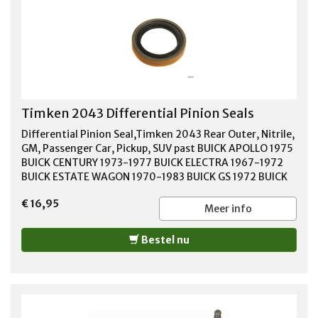
Timken 2043 Differential Pinion Seals
Differential Pinion Seal,Timken 2043 Rear Outer, Nitrile,
GM, Passenger Car, Pickup, SUV past BUICK APOLLO 1975
BUICK CENTURY 1973-1977 BUICK ELECTRA 1967-1972
BUICK ESTATE WAGON 1970-1983 BUICK GS 1972 BUICK
LESABRE 1971-1984 BUICK REGAL 1973-1979 BUICK
€ 16,95
RIVIERA 1968-1977 BUICK ROADMASTER 1996 BUICK
Meer info
SKYLARK 1966-1979 BUICK SPECIAL 1967-1969 BUICK
SPORTWAGON 1969 CADILLAC BROUGHAM 1987-1989
Bestel nu
CADILLAC COMMERCIAL CHASSIS 1992 CADILLAC DEVILLE
1973-1995 CADILLAC FLEETWOOD 1977-1995
CHEVROLET BEL AIR 1974 CHEVROLET BLAZER 1987-1997
CHEVROLET C10 PICKUP 1977-1986 CHEVROLET C10
SUBURBAN 1978-1986 CHEVROLET C1500 PICKUP 1988-