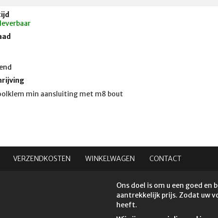
ijd
 leverbaar
aad
end
rijving
olklem min aansluiting met m8 bout
VERZENDKOSTEN
WINKELWAGEN
CONTACT
Ons doel is om u een goed en 
aantrekkelijk prijs. Zodat uw 
heeft.