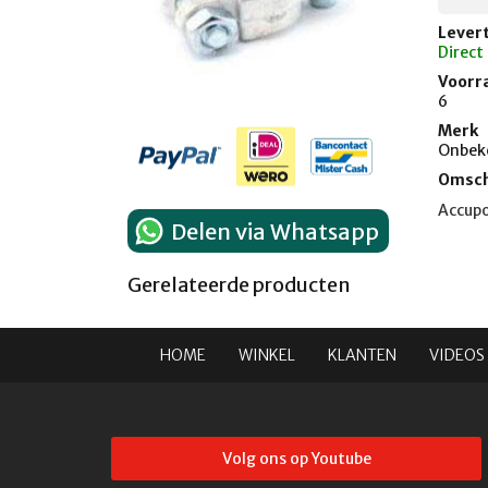
Levert
Direct
Voorr
6
Merk
Onbek
Omsch
Accupo
Delen via Whatsapp
Gerelateerde producten
HOME
WINKEL
KLANTEN
VIDEOS
Volg ons op Youtube