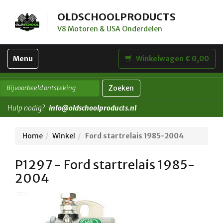
OLDSCHOOLPRODUCTS
V8 Motoren & USA Onderdelen
Toggle
Menu
Winkelwagen € 0,00
navigation
Zoeken
Hulp nodig?
info@oldschoolproducts.nl
Home
Winkel
Ford startrelais 1985-2004
P1297 - Ford startrelais 1985-
2004