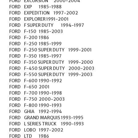
FORD	EXCURSION	2000-2004

FORD	EXP	1985-1988

FORD	EXPEDITION	1997-2002

FORD	EXPLORER	1991-2001

FORD	F SUPER DUTY	1994-1997

FORD	F-150	1985-2003

FORD	F-200	1986

FORD	F-250	1985-1999

FORD	F-250 SUPER DUTY	1999-2001

FORD	F-350	1985-1997

FORD	F-350 SUPER DUTY	1999-2000

FORD	F-450 SUPER DUTY	2000-2003

FORD	F-550 SUPER DUTY	1999-2003

FORD	F-600	1990-1992

FORD	F-650	2001

FORD	F-700	1990-1998

FORD	F-750	2000-2003

FORD	F-800	1990-1993

FORD	GHIA	1992-1994

FORD	GRAND MARQUIS	1993-1995

FORD	L SERIES TRUCK	1990-1993

FORD	LOBO	1997-2002

FORD	LTD	1986
