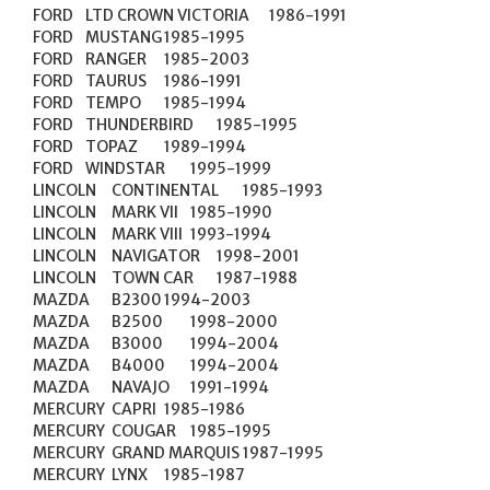
FORD	LTD CROWN VICTORIA	1986-1991

FORD	MUSTANG	1985-1995

FORD	RANGER	1985-2003

FORD	TAURUS	1986-1991

FORD	TEMPO	1985-1994

FORD	THUNDERBIRD	1985-1995

FORD	TOPAZ	1989-1994

FORD	WINDSTAR	1995-1999

LINCOLN	CONTINENTAL	1985-1993

LINCOLN	MARK VII	1985-1990

LINCOLN	MARK VIII	1993-1994

LINCOLN	NAVIGATOR	1998-2001

LINCOLN	TOWN CAR	1987-1988

MAZDA	B2300	1994-2003

MAZDA	B2500	1998-2000

MAZDA	B3000	1994-2004

MAZDA	B4000	1994-2004

MAZDA	NAVAJO	1991-1994

MERCURY	CAPRI	1985-1986

MERCURY	COUGAR	1985-1995

MERCURY	GRAND MARQUIS	1987-1995

MERCURY	LYNX	1985-1987
