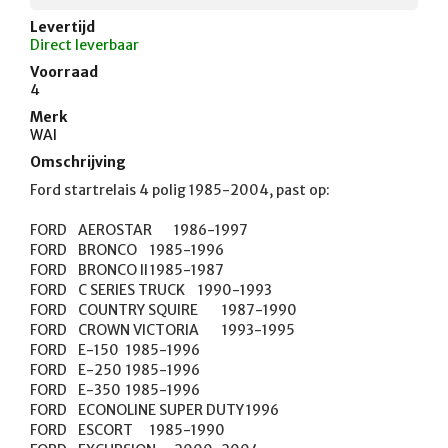
Levertijd
Direct leverbaar
Voorraad
4
Merk
WAI
Omschrijving
Ford startrelais 4 polig 1985-2004, past op:

FORD	AEROSTAR	1986-1997

FORD	BRONCO	1985-1996

FORD	BRONCO II	1985-1987

FORD	C SERIES TRUCK	1990-1993

FORD	COUNTRY SQUIRE	1987-1990

FORD	CROWN VICTORIA	1993-1995

FORD	E-150	1985-1996

FORD	E-250	1985-1996

FORD	E-350	1985-1996

FORD	ECONOLINE SUPER DUTY	1996

FORD	ESCORT	1985-1990
