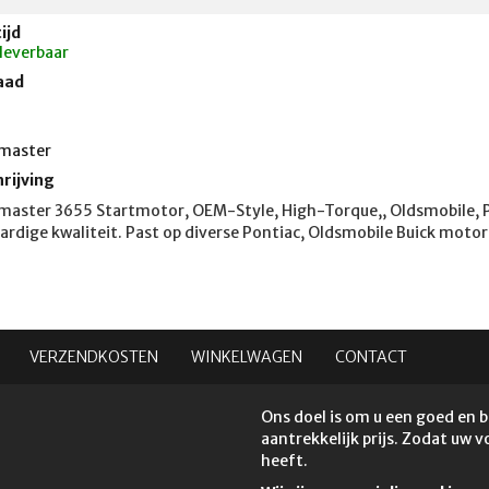
ijd
 leverbaar
aad
master
rijving
aster 3655 Startmotor, OEM-Style, High-Torque,, Oldsmobile, P
rdige kwaliteit. Past op diverse Pontiac, Oldsmobile Buick moto
VERZENDKOSTEN
WINKELWAGEN
CONTACT
Ons doel is om u een goed en 
aantrekkelijk prijs. Zodat uw 
heeft.