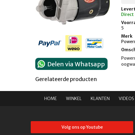
Levert
Direct
Voorr
5
Merk
Power
Omsch
Powerm
Delen via Whatsapp
oogwaa
Gerelateerde producten
HOME
WINKEL
KLANTEN
VIDEOS
Volg ons op Youtube