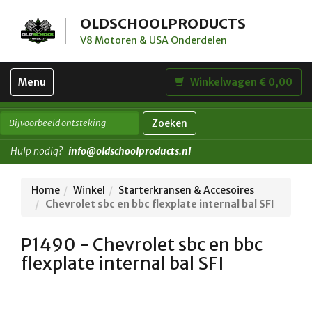
OLDSCHOOLPRODUCTS
V8 Motoren & USA Onderdelen
Toggle
Menu
Winkelwagen € 0,00
navigation
Zoeken
Hulp nodig?
info@oldschoolproducts.nl
Home
Winkel
Starterkransen & Accesoires
Chevrolet sbc en bbc flexplate internal bal SFI
P1490 - Chevrolet sbc en bbc
flexplate internal bal SFI