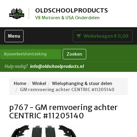
OLDSCHOOLPRODUCTS
V8 Motoren & USA Onderdelen
Toggle
Menu
Winkelwagen € 0,00
navigation
Zoeken
Hulp nodig?
info@oldschoolproducts.nl
Home
Winkel
Wielophanging & stuur delen
GM remvoering achter CENTRIC #11205140
p767 - GM remvoering achter
CENTRIC #11205140