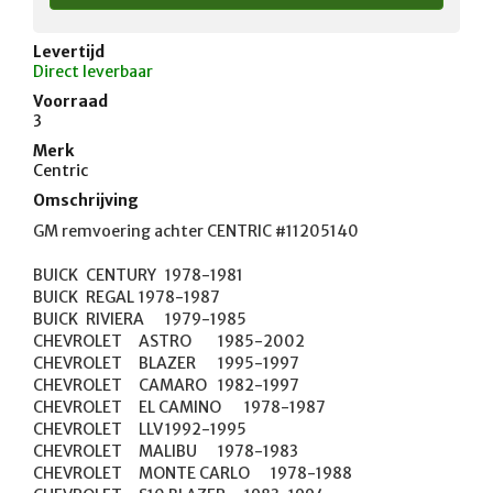
Levertijd
Direct leverbaar
Voorraad
3
Merk
Centric
Omschrijving
GM remvoering achter CENTRIC #11205140

BUICK	CENTURY	1978-1981

BUICK	REGAL	1978-1987

BUICK	RIVIERA	1979-1985

CHEVROLET	ASTRO	1985-2002

CHEVROLET	BLAZER	1995-1997

CHEVROLET	CAMARO	1982-1997

CHEVROLET	EL CAMINO	1978-1987

CHEVROLET	LLV	1992-1995

CHEVROLET	MALIBU	1978-1983

CHEVROLET	MONTE CARLO	1978-1988
