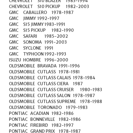
CHEVROLET	S10 BLAZER	1983-1994

CHEVROLET	S10 PICKUP	1982-2003

GMC	CABALLERO	1978-1987

GMC	JIMMY	1992-1997

GMC	S15 JIMMY	1983-1991

GMC	S15 PICKUP	1982-1990

GMC	SAFARI	1985-2002

GMC	SONOMA	1991-2003

GMC	SYCLONE	1991

GMC	TYPHOON	1992-1993

ISUZU	HOMBRE	1996-2000

OLDSMOBILE	BRAVADA	1991-1996

OLDSMOBILE	CUTLASS	1978-1981

OLDSMOBILE	CUTLASS CALAIS	1978-1984

OLDSMOBILE	CUTLASS CIERA	1987

OLDSMOBILE	CUTLASS CRUISER	1980-1983

OLDSMOBILE	CUTLASS SALON	1978-1987

OLDSMOBILE	CUTLASS SUPREME	1978-1988

OLDSMOBILE	TORONADO	1979-1983

PONTIAC	ACADIAN	1982-1986

PONTIAC	BONNEVILLE	1982-1986

PONTIAC	FIREBIRD	1982-1997

PONTIAC	GRAND PRIX	1978-1987
