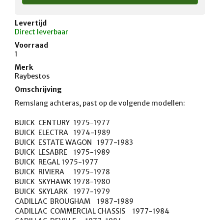
Levertijd
Direct leverbaar
Voorraad
1
Merk
Raybestos
Omschrijving
Remslang achteras, past op de volgende modellen:

BUICK	CENTURY	1975-1977

BUICK	ELECTRA	1974-1989

BUICK	ESTATE WAGON	1977-1983

BUICK	LESABRE	1975-1989

BUICK	REGAL	1975-1977

BUICK	RIVIERA	1975-1978

BUICK	SKYHAWK	1978-1980

BUICK	SKYLARK	1977-1979

CADILLAC	BROUGHAM	1987-1989

CADILLAC	COMMERCIAL CHASSIS	1977-1984
