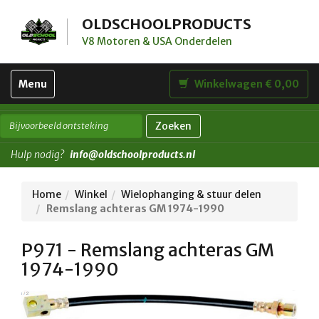
OLDSCHOOLPRODUCTS
V8 Motoren & USA Onderdelen
Toggle
Menu
Winkelwagen € 0,00
navigation
Zoeken
Hulp nodig?
info@oldschoolproducts.nl
Home
Winkel
Wielophanging & stuur delen
Remslang achteras GM 1974-1990
P971 - Remslang achteras GM
1974-1990