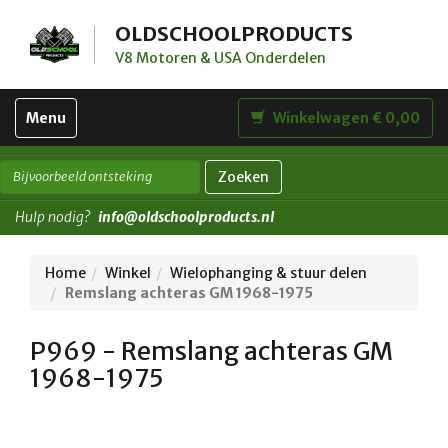
OLDSCHOOLPRODUCTS
V8 Motoren & USA Onderdelen
Toggle
Menu
Winkelwagen € 0,00
navigation
Zoeken
Hulp nodig?
info@oldschoolproducts.nl
Home
Winkel
Wielophanging & stuur delen
Remslang achteras GM 1968-1975
P969 - Remslang achteras GM
1968-1975