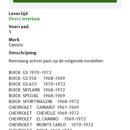
Levertijd
Direct leverbaar
Voorraad
3
Merk
Centric
Omschrijving
Remslang achter past op de volgende modellen:

BUICK	GS	1970-1972

BUICK	GS 350	1968-1969

BUICK	GS 455	1970-1972

BUICK	SKYLARK	1968-1972

BUICK	SPECIAL	1968-1969

BUICK	SPORTWAGON	1968-1972

CHEVROLET	CAMARO	1967-1969

CHEVROLET	CHEVELLE	1969-1972

CHEVROLET	EL CAMINO	1969-1972

CHEVROLET	MONTE CARLO	1970-1972
