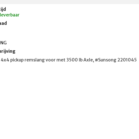
ijd
 leverbaar
aad
ONG
rijving
4x4 pickup remslang voor met 3500 lb Axle, #Sunsong 2201045