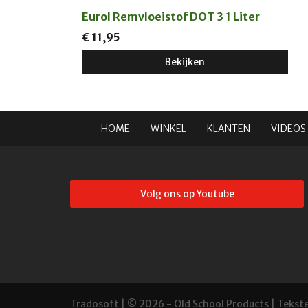
Eurol Remvloeistof DOT 3 1 Liter
€ 11,95
Bekijken
HOME
WINKEL
KLANTEN
VIDEOS
Volg ons op Youtube
Tradosoft
| © 2026 - Old School Products | Tekst