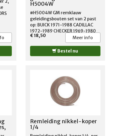
er 2,
H5004W
se
#H5004W GM remklauw
ORS
geleidingsbouten set van 2 past
op: BUICK 1971-1988 CADILLAC
OLET
1972-1989 CHECKER 1969-1980
2010
€ 18,50
CHEVROLET 1968-2003 GMC
8-
fo
Meer info
1971-2003 ISUZU 1996-2000
MER
JEEP 1974-1991 OLDSMOBILE
L
Bestel nu
1971-1997 PONTIAC 1971-1992
Y
0-
1
ng
Remleiding nikkel-koper
es,
1/4