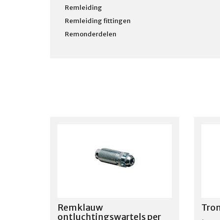
Remleiding
Remleiding fittingen
Remonderdelen
Remklauw
Tro
ontluchtingswartels per