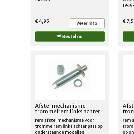
OLDS
1969
1980
2002
SALO
2002 
CUTL
€ 4,95
€ 7,5
Meer info
OLDS
OLDS
1969
OLDS
Bestel nu
OLDS
1980
1979
PONT
PONT
PONT
PONT
PONT
1981
1987
PONT
PONT
Afstel mechanisme
Afs
SUNB
trommelrem links achter
trom
VENT
rem afstel mechanisme voor
rem a
trommelrem links achter past op
tromm
onderstaande modellen
op o