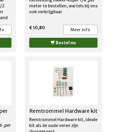
ear
Remleiding nikkel-koper 1/4 ,per
1/2
meter te bestellen, wartels bij ons
et
ook verkrijgbaar
 and
ake
€ 10,80
Dual
fo
Meer info
al
: Yes
Bestel nu
per
Remtrommel Hardware kit
Remtrommel Hardware kit, ideale
6 ,per
kit als de oude veren zijn
r
doorgeroest