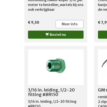
Remleiding nikkel-koper 3/16 ,per
Chevr
1988
meter te bestellen, wartels bij ons
banjo
1979
ook verkrijgbaar
de re
1978
1983
€ 9,50
€ 7,9
PICK
Meer info
VEGA
1978
Bestel nu
1964
1967
GMC 
S15 
SAFA
1991
1975
TYPH
1996
1973
1993
3/16 in. leiding, 1/2-20
GM r
CRUI
fitting #BR150
CUTL
rembl
CUTL
3/16 in. leiding, 1/2-20 fitting
2 cli
OLDS
#BR150
CADI