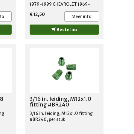
1979-1999 CHEVROLET 1969-
2001 DODGE 1994-1999 GMC
€ 12,50
1976-2001 ISUZU 1997-2000
fo
Meer info
OLDSMOBILE 1978-2001
PONTIAC 1978-2001
Bestel nu
18
3/16 in. leiding, M12x1.0
fitting #BR240
ing
3/16 in. leiding, M12x1.0 fitting
#BR240, per stuk