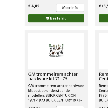
1977 GMC CABALLERO 1978-1983
1977
CHEV
€ 4,85
€ 18,
GMC G15/G1500 VAN 1967-1971
GMC 
Meer info
CHEV
GMC S15 JIMMY 1983 GMC S15
GMC S
CHEV
PICKUP 1982-1983 GMC SPRINT
PICK
1987
Bestel nu
1971-1975
1971
1985
1975
1983
1970
1980
1979
1983
PICK
CABA
OLDS
OLDS
GM trommelrem achter
Rem
1978
hardware kit 71-75
Cent
CIER
CRUI
GM trommelrem achter hardware
Remt
CUTL
kit past op onderstaande
Centr
OLDS
modellen. BUICK CENTURION
1975
1973
1971-1973 BUICK CENTURY 1973-
BUIC
1965
1975 BUICK LESABRE 1971-1975
ESTA