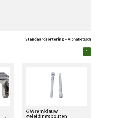
Standaardsortering
-
Alphabetisch
1
GM remklauw
geleidingsbouten