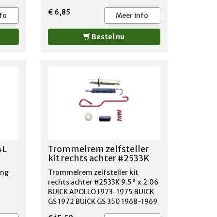
€ 6,85
fo
Meer info
Bestel nu
4L
Trommelrem zelfsteller
kit rechts achter #2533K
ing
Trommelrem zelfsteller kit
rechts achter #2533K 9.5" x 2.06
BUICK APOLLO 1973-1975 BUICK
GS 1972 BUICK GS 350 1968-1969
BUICK GS 400 1968-1969 BUICK