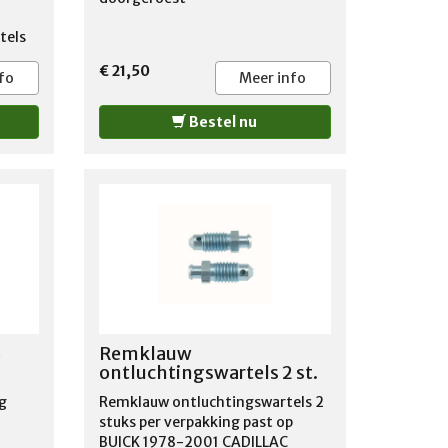
tels
€ 21,50
fo
Meer info
Bestel nu
8
Remklauw
ontluchtingswartels 2 st.
ng
Remklauw ontluchtingswartels 2
stuks per verpakking past op
BUICK 1978-2001 CADILLAC