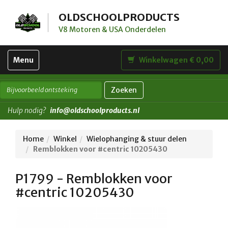
OLDSCHOOLPRODUCTS
V8 Motoren & USA Onderdelen
Toggle
Menu
Winkelwagen € 0,00
navigation
Zoeken
Hulp nodig?
info@oldschoolproducts.nl
Home
Winkel
Wielophanging & stuur delen
Remblokken voor #centric 10205430
P1799 - Remblokken voor
#centric 10205430