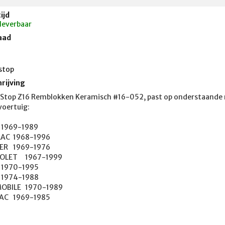
ijd
 leverbaar
aad
stop
rijving
Stop Z16 Remblokken Keramisch #16-052, past op onderstaande m
oertuig:

-1996

1976

967-1999

	1970-1989

PONTIAC	1969-1985