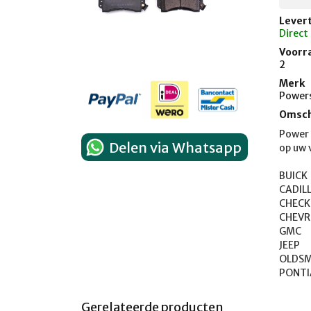
Levert
Direct
Voorr
2
Merk
Power
Omsch
Power 
Delen via Whatsapp
op uw v
BUICK	1969-1989

CADILLAC	1968
CHECKER	1969-
CHEVROLET	1
GMC	1970-1995

JEEP	1974-1988

OLDSMOBILE
Gerelateerde producten