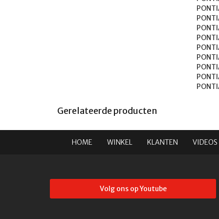
PONTIAC	GRAND LEMANS	1
PONTIAC	GRAND PRI
PONTIAC	GRAND SAFARI	1
PONTIAC	LAURENTIAN	19
PONTIAC	LEMANS	197
PONTIAC	PARISIENNE	19
PONTIAC	PHOENIX
PONTIAC	SAFARI	198
Gerelateerde producten
HOME
WINKEL
KLANTEN
VIDEOS
Volg ons op Youtube