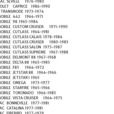
976-1980

CE	1986-1990

2	1964-1971

8	1965-1984

CRUISER	1971-1990

ASS	1964-1981

 CALAIS	1978-1984

CRUISER	1980-1983

 SALON	1975-1987

SUPREME	1967-1988

NT 88	1967-1968

A 88	1965-1985

5	1964-1972

AR 88	1964-1966

TSTAR I	1965

GA	1973-1977

FIRE	1965-1966

NADO	1966-1985

RUISER	1964-1975

77-1981

77-1981

77-1979
