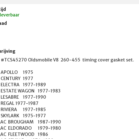
ijd
 leverbaar
aad
rijving
o #TCS45270 Oldsmobile V8  260-455  timing cover gasket set. 

987-1990

979-1980

OD	1986
