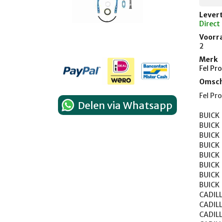
Levert
Direct
Voorr
2
Merk
Fel Pro
Omsch
Fel Pr
Delen via Whatsapp
BUICK	APOLLO	1975

BUICK	CENTURY	1977

BUICK	ELECTRA	1977-1989

BUICK	ESTATE WAGON	1977-1983

BUICK	LESABRE	1977-1990

BUICK	REGAL	1977-1987

BUICK	RIVIERA	1977-1985

BUICK	SKYLARK	1975-1977

CADILLAC	BROUGHAM	1
CADILLAC	ELDORADO	1
CADILLAC	FLEETWO