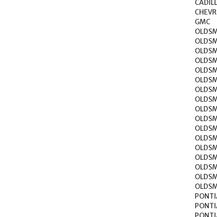
CADILLAC	SEVILLE	1
CHEVROLET	CAPRI
GMC	TRANSMODE	1973-1974

OLDSMOBILE	44
OLDSMOBILE	9
OLDSMOBILE	CUSTOM 
OLDSMOBILE	CUTL
OLDSMOBILE	CUTLASS
OLDSMOBILE	CUTLASS 
OLDSMOBILE	CUTLASS
OLDSMOBILE	CUTLASS 
OLDSMOBILE	DELMO
OLDSMOBILE	DELT
OLDSMOBILE	F8
OLDSMOBILE	JETST
OLDSMOBILE	JE
OLDSMOBILE	OME
OLDSMOBILE	STAR
OLDSMOBILE	TORO
OLDSMOBILE	VISTA C
PONTIAC	BONNEVILLE	19
PONTIAC	CATALINA	19
PONTIAC	FIREBIRD	19