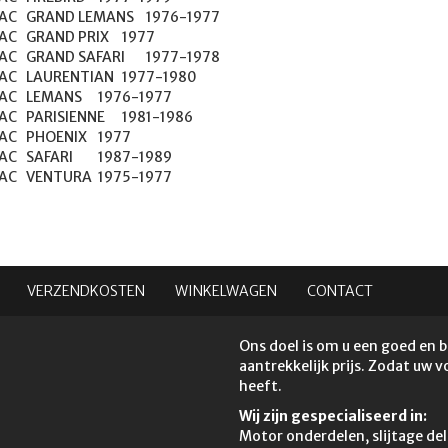
976-1977

X	1977

977-1978

77-1980

6-1977

81-1986

	1977

7-1989

PONTIAC	VENTURA	1975-1977
VERZENDKOSTEN
WINKELWAGEN
CONTACT
Ons doel is om u een goed en 
aantrekkelijk prijs. Zodat uw 
heeft.
Wij zijn gespecialiseerd in:
Motor onderdelen, slijtage del