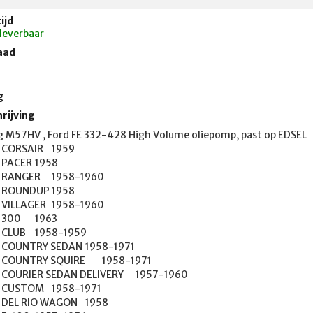
ijd
 leverbaar
aad
g
rijving
 M57HV , Ford FE 332-428 High Volume oliepomp, past op EDSEL	BERMUDA	1958
