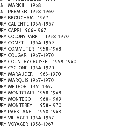
1968

-1960

M	1967

964-1967

66-1967

1958-1970

64-1969

958-1968

67-1970

	1959-1960

64-1970

963-1970

67-1970

61-1962

958-1968

68-1969

958-1970

958-1968

964-1967

MERCURY	VOYAGER	1958-1967