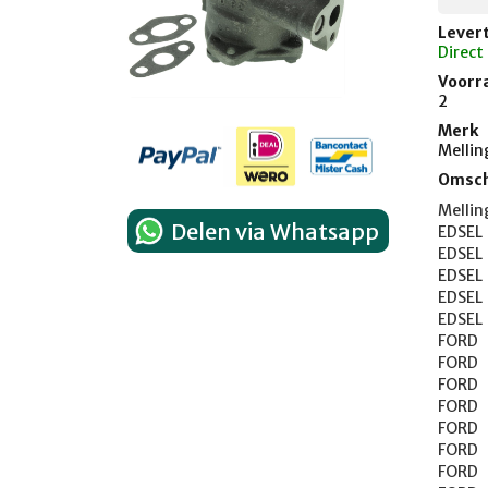
Levert
Direct
Voorr
2
Merk
Mellin
Omsch
Melling
Delen via Whatsapp
EDSEL	CORSAIR	1959

EDSEL	PACER	1958

EDSEL	RANGER	1958-1960

EDSEL	ROUNDUP	1958

EDSEL	VILLAGER	1958-1960

FORD	300	1963

FORD	CLUB	1958-1959

FORD	COUNTRY SEDAN	1958-1971

FORD	COUNTRY SQUIRE	1958-1971

FORD	COURIER SEDAN DELIVERY	1957-1960

FORD	CUSTOM	1958-1971

FORD	DEL RIO WAGON	1958
