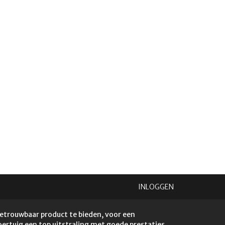
INLOGGEN
betrouwbaar product te bieden, voor een
voertuig een top uitstraling met goede prestaties