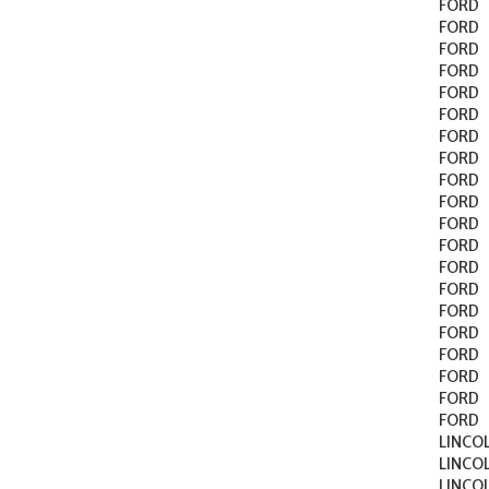
FORD	F-100	1957-1976

FORD	F-150	1975-1976

FORD	F-250	1957-1976

FORD	F-350	1957-1976

FORD	F-500	1975-1977

FORD	FAIRLANE	1958-1970

FORD	GALAXIE	1959-1971

FORD	LTD	1965-1971

FORD	M-400	1971-1973

FORD	M-450	1974

FORD	MUSTANG	1967-1970

FORD	P-350	1965-1974

FORD	RANCH WAGON	1958-1971

FORD	RANCHERO	1957-1969

FORD	SKYLINER	1958-1959

FORD	STARLINER	1960

FORD	SUNLINER	1958-1960

FORD	THUNDERBIRD	1958-1969

FORD	TORINO	1968-1970

FORD	VICTORIA	1958-1960

LINCOLN	CAPRI	1958-
LINCOLN	CONTINENTAL	195
LINCOLN	LINCOLN SERIES