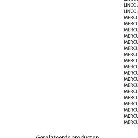
LINCOLN	MARK III	
LINCOLN	PREMIER	1958
MERCURY	BROUGHA
MERCURY	CALIENTE	1
MERCURY	CAPRI	19
MERCURY	COLONY PARK	
MERCURY	COMET	19
MERCURY	COMMUTER	1
MERCURY	COUGAR	19
MERCURY	COUNTRY CRUISER
MERCURY	CYCLONE	19
MERCURY	MARAUDER	1
MERCURY	MARQUIS	19
MERCURY	METEOR	19
MERCURY	MONTCLAIR	1
MERCURY	MONTEGO	19
MERCURY	MONTEREY	1
MERCURY	PARK LANE	1
MERCURY	VILLAGER	1
Gerelateerde producten