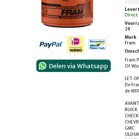
Levert
Direct
Voorr
28
Merk
Fram
Omsch
Fram P
Delen via Whatsapp
Of Wix
LET OP!
De Fra
de WIX
AVANTI	1982-198
BUICK	1969-1987

CHECKER	1969-
CHEVROLET	1
GMC	1963-1988

OLDSMOBILE