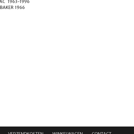
1996

STUDEBAKER	1966
VERZENDKOSTEN
WINKELWAGEN
CONTACT