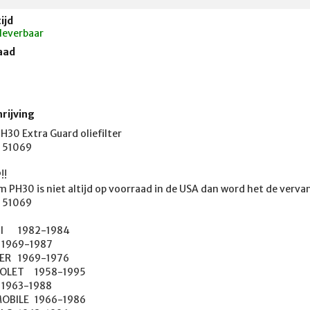
ijd
 leverbaar
aad
rijving
H30 Extra Guard oliefilter

 51069

!

m PH30 is niet altijd op voorraad in de USA dan word het de vervan
 51069

4

1976

958-1995

	1966-1986
