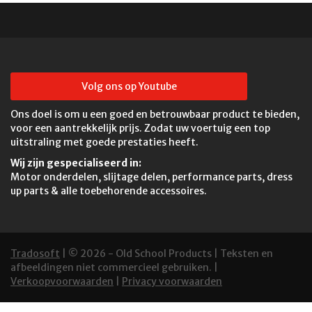
Volg ons op Youtube
Ons doel is om u een goed en betrouwbaar product te bieden,
voor een aantrekkelijk prijs. Zodat uw voertuig een top
uitstraling met goede prestaties heeft.
Wij zijn gespecialiseerd in:
Motor onderdelen, slijtage delen, performance parts, dress
up parts & alle toebehorende accessoires.
Tradosoft
| © 2026 - Old School Products | Teksten en
afbeeldingen niet commercieel gebruiken. |
Verkoopvoorwaarden
|
Privacy voorwaarden