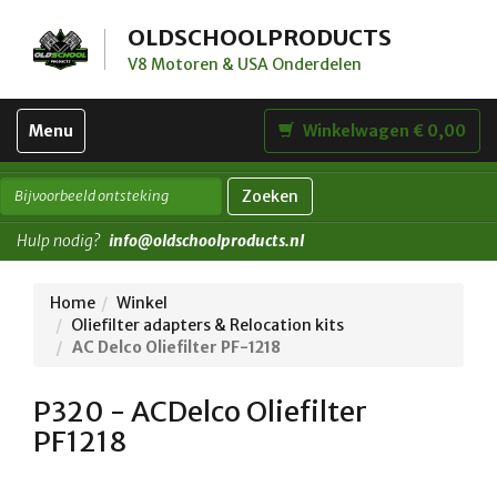
OLDSCHOOLPRODUCTS
V8 Motoren & USA Onderdelen
Toggle
Menu
Winkelwagen € 0,00
navigation
Zoeken
Hulp nodig?
info@oldschoolproducts.nl
Home
Winkel
Oliefilter adapters & Relocation kits
AC Delco Oliefilter PF-1218
P320 - ACDelco Oliefilter
PF1218