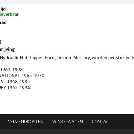
ijd
 leverbaar
aad
g
rijving
, Hydraulic Flat Tappet, Ford, Lincoln, Mercury, worden per stuk ver
ONAL	1965-1970

985

MERCURY	1962-1994
VERZENDKOSTEN
WINKELWAGEN
CONTACT