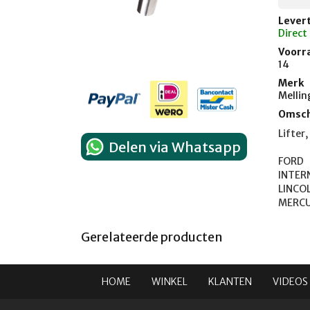
Levert
Direct
Voorr
14
Merk
Mellin
Omsch
Lifter
Delen via Whatsapp
FORD	1962-1998

INTERNATI
LINCOLN	1968-1
Gerelateerde producten
HOME
WINKEL
KLANTEN
VIDEOS