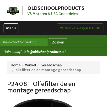
OLDSCHOOLPRODUCTS
V8 Motoren & USA Onderdelen
Toggle
Menu
Winkelwagen € 0,00
navigation
Zoeken
Hulp nodig?
info@oldschoolproducts.nl
Home
Winkel
Gereedschap
oliefilter de en montage gereedschap
P2408 - Oliefilter de en
montage gereedschap