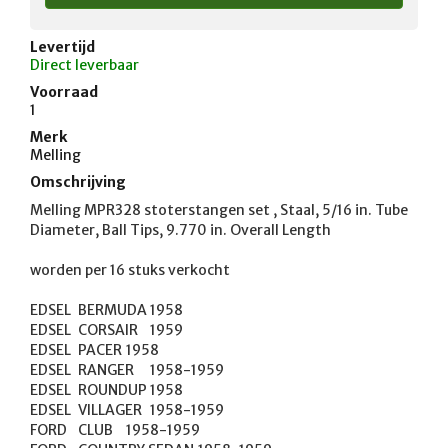
Levertijd
Direct leverbaar
Voorraad
1
Merk
Melling
Omschrijving
Melling MPR328 stoterstangen set , Staal, 5/16 in. Tube 
Diameter, Ball Tips, 9.770 in. Overall Length

worden per 16 stuks verkocht

EDSEL	BERMUDA	1958

EDSEL	CORSAIR	1959

EDSEL	PACER	1958

EDSEL	RANGER	1958-1959

EDSEL	ROUNDUP	1958

EDSEL	VILLAGER	1958-1959

FORD	CLUB	1958-1959
