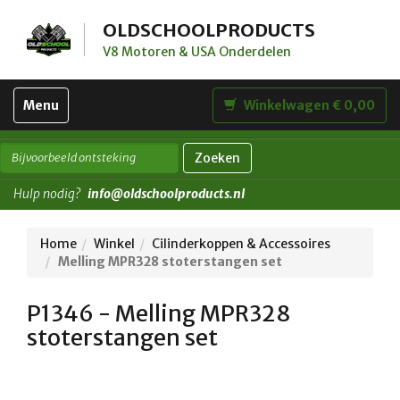
OLDSCHOOLPRODUCTS
V8 Motoren & USA Onderdelen
Toggle
Menu
Winkelwagen € 0,00
navigation
Zoeken
Hulp nodig?
info@oldschoolproducts.nl
Home
Winkel
Cilinderkoppen & Accessoires
Melling MPR328 stoterstangen set
P1346 - Melling MPR328
stoterstangen set