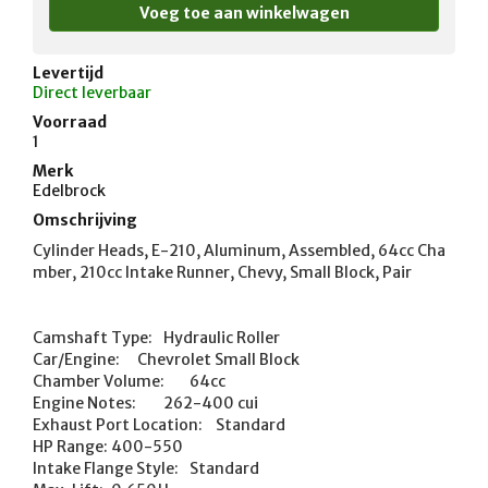
Levertijd
Direct leverbaar
Voorraad
1
Merk
Edelbrock
Omschrijving
Cylinder Heads, E-210, Aluminum, Assembled, 64cc Cha
mber, 210cc Intake Runner, Chevy, Small Block, Pair

Camshaft Type:	Hydraulic Roller

Car/Engine:	Chevrolet Small Block

Chamber Volume:	64cc

Engine Notes:	262-400 cui

Exhaust Port Location:	Standard

HP Range:	400-550

Intake Flange Style:	Standard
