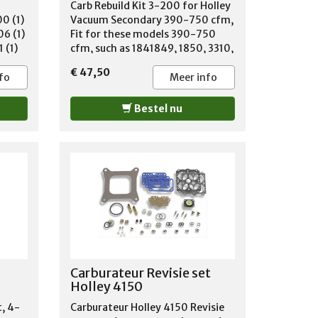
-1977
Carb Rebuild Kit 3-200 for Holley
0 (1)
Vacuum Secondary 390-750 cfm,
980
06 (1)
Fit for these models 390-750
 (1)
cfm, such as 1841849, 1850, 3310,
7-
1 (1)
6619, 6909, 8007, 9834, 80457,
€ 47,50
-1978
9501
80463, 80508, 80529, ROAD
fo
Meer info
)
DEMON JR , ROAD DEMON, and
05 (1)
vacuum secondary SPEED DEMON.
Bestel nu
7
9626
REPLACES: Barry Grant kit P/N
80
) 9637
190003 and Holley kits P/N 37-
1975-
) 9756
119, 37-720, 37-754, 37-1542,
75-
kit komt zonder vacuum
975-
membraan voor de 2e trap ,
975-
anders de P2452 deze is met
-
membraan
Carburateur Revisie set
Holley 4150
, 4-
Carburateur Holley 4150 Revisie