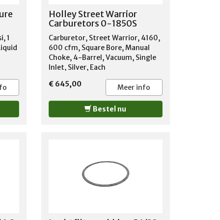
ure
Holley Street Warrior
Carburetors 0-1850S
i, 1
Carburetor, Street Warrior, 4160,
Liquid
600 cfm, Square Bore, Manual
Choke, 4-Barrel, Vacuum, Single
Inlet, Silver, Each
€ 645,00
fo
Meer info
Bestel nu