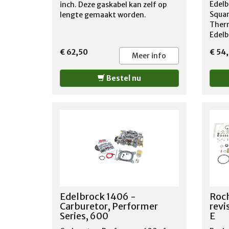
Edelb
inch. Deze gaskabel kan zelf op
Squar
lengte gemaakt worden.
Ther
Edelb
Sprea
€ 62,50
€ 54
#2696
Meer info
insta
Perfo
Bestel nu
vehic
equip
manif
that 
with 
carbur
on Ch
for t
It co
to ad
manif
Edelbrock 1406 -
Roch
Carbs
Carburetor, Performer
revi
Mount
Series, 600
E
Chry