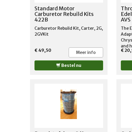
Standard Motor
Thro
Carburetor Rebuild Kits
Edel
422B
AVS 
Carburetor Rebuild Kit, Carter, 2G,
The E
2GVKit
Adapt
Chrys
and h
€ 49,50
€ 20
match
Meer info
Perfo
throt
Bestel nu
prope
carbu
cruis