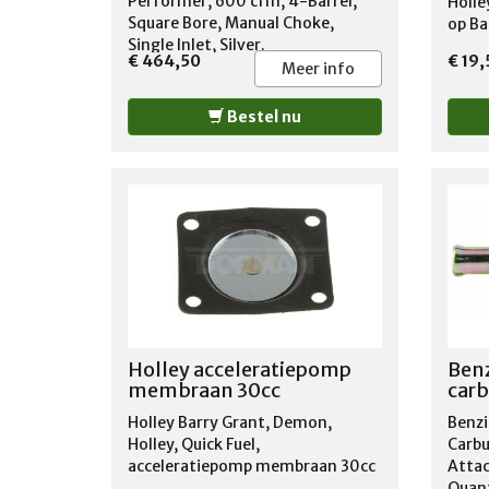
Performer, 600 cfm, 4-Barrel,
Holle
Square Bore, Manual Choke,
op Ba
Single Inlet, Silver.
Demo
€ 464,50
€ 19,
Demo
Meer info
Demon
Bestel nu
Holley acceleratiepomp
Benz
membraan 30cc
carb
Holley Barry Grant, Demon,
Benzi
Holley, Quick Fuel,
Carbur
acceleratiepomp membraan 30cc
Attac
Quant