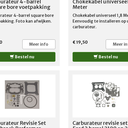
urateur 4-barrel
Chokekabel universeel
re bore voetpakking
Meter
rateur 4-barrel square bore
Chokekabel universeel 1,8 M
akking. Foto kan afwijken.
Eenvoudig te installeren op
carburateur.
0
€ 19,50
Meer info
Meer in
Bestel nu
Bestel nu
urateur Revisie Set
Carburateur revisie set