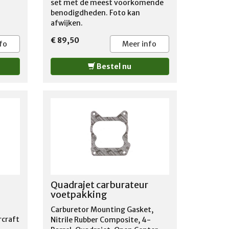
set met de meest voorkomende
benodigdheden. Foto kan
afwijken.
€ 89,50
fo
Meer info
Bestel nu
Quadrajet carburateur
voetpakking
Carburetor Mounting Gasket,
rcraft
Nitrile Rubber Composite, 4-