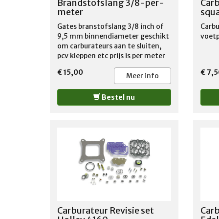
Brandstofslang 3/8-per-
Carb
meter
squa
Gates branstofslang 3/8 inch of
Carbu
9,5 mm binnendiameter geschikt
voetp
om carburateurs aan te sluiten,
pcv kleppen etc prijs is per meter
€ 15,00
€ 7,5
Meer info
Bestel nu
Carburateur Revisie set
Carb