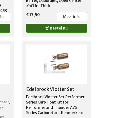
Barrel, Quadrajet, Open Center,
R
.063 in. Thick,
1959
€ 17,50
CO
fo
Meer info
-1959
-
Bestel nu
E
959-
1958
 E-
 FORD
74
 F-
1975
 F-
58-
70
Edelbrock Vlotter Set
ORD
ORD
Edelbrock Vlotter Set Performer
1974
ester,
Series Carb Float Kit for
RD
9-
Performer and Thunder AVS
Series Carburetors. Kenmerken:
P-
ORT