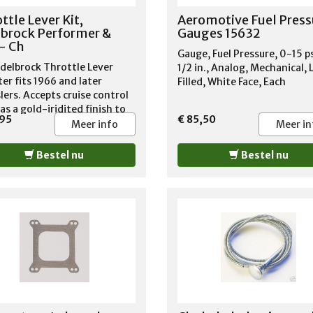
ttle Lever Kit,
Aeromotive Fuel Press
brock Performer &
Gauges 15632
- Ch
Gauge, Fuel Pressure, 0-15 ps
delbrock Throttle Lever
1/2 in., Analog, Mechanical, 
er fits 1966 and later
Filled, White Face, Each
lers. Accepts cruise control
as a gold-iridited finish to
,95
€ 85,50
 Edelbrock AVS2,
Meer info
Meer in
rmer Series Carbs. Converts
tle lever on carburetor for
Bestel nu
Bestel nu
r use For Edelbrock
retors only Also accepts
e control