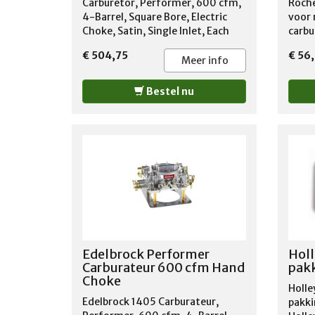
0.850
Carburetor, Performer, 600 cfm,
Roche
4-Barrel, Square Bore, Electric
voor
Choke, Satin, Single Inlet, Each
carbu
€ 504,75
€ 56
Meer info
Bestel nu
Edelbrock Performer
Holl
Carburateur 600 cfm Hand
pak
Choke
Holle
Edelbrock 1405 Carburateur,
pakki