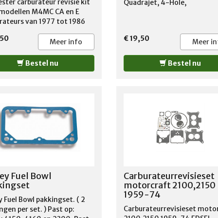
 in. Thick
ster carburateur revisie kit
Quadrajet, 4-Hole,
 modellen M4MC CA en E
rateurs van 1977 tot 1986
,50
€ 19,50
Meer info
Meer in
Bestel nu
Bestel nu
ey Fuel Bowl
Carburateurrevisieset
kingset
motorcraft 2100,2150
1959-74
y Fuel Bowl pakkingset. ( 2
Carburateurrevisieset moto
ngen per set. ) Past op: