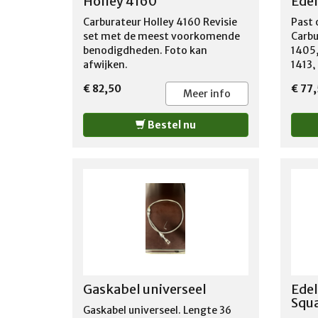
Holley 4160
Edel
Carburateur Holley 4160 Revisie
Past 
set met de meest voorkomende
Carbu
benodigdheden. Foto kan
1405,
afwijken.
1413,
9906,
€ 82,50
€ 77
9962,
Meer info
serie
en Th
Bestel nu
Gaskabel universeel
Edel
Squa
Gaskabel universeel. Lengte 36