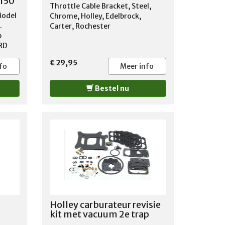
2150
PLYMOUTH 1967-1987 PONTIAC
Throttle Cable Bracket, Steel,
1962-1986 STUDEBAKER 1965-
Model
Chrome, Holley, Edelbrock,
1966
.
Carter, Rochester
p
RD
€ 29,95
-100
fo
Meer info
5-
0
Bestel nu
D
0
5-
0
D F-
MONT
INO
1975-
FORD
ERICK
1979-
Holley carburateur revisie
5-
kit met vacuum 2e trap
 P-