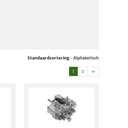
Standaardsortering
-
Alphabetisch
1
2
»