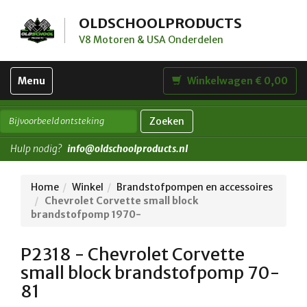
OLDSCHOOLPRODUCTS
V8 Motoren & USA Onderdelen
Toggle
Menu
Winkelwagen € 0,00
navigation
Zoeken
Hulp nodig?
info@oldschoolproducts.nl
Home
Winkel
Brandstofpompen en accessoires
Chevrolet Corvette small block
brandstofpomp 1970-
P2318 - Chevrolet Corvette
small block brandstofpomp 70-
81