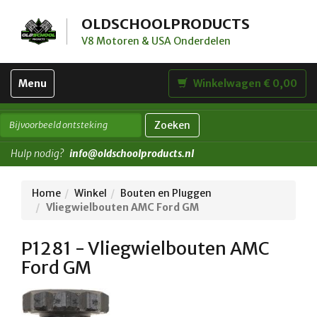
OLDSCHOOLPRODUCTS
V8 Motoren & USA Onderdelen
Toggle
Menu
Winkelwagen € 0,00
navigation
Zoeken
Hulp nodig?
info@oldschoolproducts.nl
Home
Winkel
Bouten en Pluggen
Vliegwielbouten AMC Ford GM
P1281 - Vliegwielbouten AMC
Ford GM