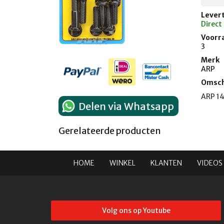
Levert
Direct
Voorr
3
Merk
ARP
Omsch
ARP 14
Delen via Whatsapp
Gerelateerde producten
HOME
WINKEL
KLANTEN
VIDEOS
Volg ons op Youtube