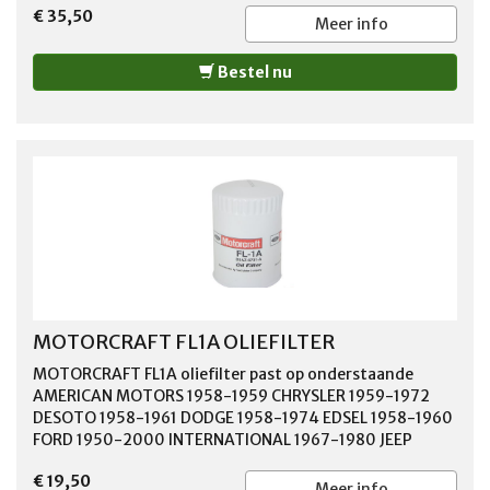
€ 35,50
Meer info
Bestel nu
MOTORCRAFT FL1A OLIEFILTER
MOTORCRAFT FL1A oliefilter past op onderstaande
AMERICAN MOTORS 1958-1959 CHRYSLER 1959-1972
DESOTO 1958-1961 DODGE 1958-1974 EDSEL 1958-1960
FORD 1950-2000 INTERNATIONAL 1967-1980 JEEP
1962-1966 JENSEN 1971-1974 LINCOLN 1957-1992
€ 19,50
MERCURY 1958-2001 PLYMOUTH 1958-1974
Meer info