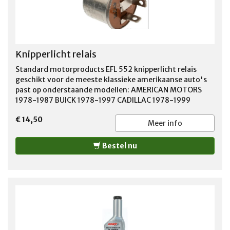
Knipperlicht relais
Standard motorproducts EFL 552 knipperlicht relais
geschikt voor de meeste klassieke amerikaanse auto's
past op onderstaande modellen: AMERICAN MOTORS
1978-1987 BUICK 1978-1997 CADILLAC 1978-1999
CHEVROLET 1970-2002 CHRYSLER 1982-1993 DODGE
€ 14,50
1978-1998 FORD 1966-1993 GMC 1966-1995 JEEP 1978-
Meer info
1996 MERCURY 1978-1987 OLDSMOBILE 1978-1999
PLYMOUTH 1978-1995 PONTIAC 1978-1998
Bestel nu