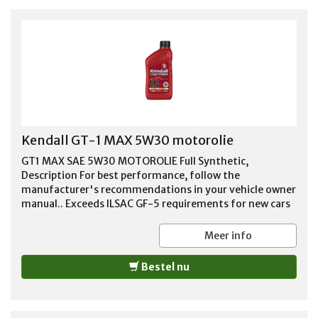
Kendall GT-1 MAX 5W30 motorolie
GT1 MAX SAE 5W30 MOTOROLIE Full Synthetic,
Description For best performance, follow the
manufacturer's recommendations in your vehicle owner
manual.. Exceeds ILSAC GF-5 requirements for new cars
under warranty. Enhanced performance benefits at
extreme temperatures compared with conventional
Meer info
engine oils. Exclusive Liquid Titanium protection
additive provides extra wear protection and improved
Bestel nu
fuel economy. Formulated for use in vehicles operating
on ethanol-containing fuels up to E85. Formulated to
protect turbochargers and emission control system
catalysts. %u203ASee more product details. Imported