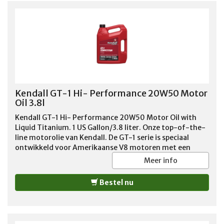
Kendall GT-1 Hi- Performance 20W50 Motor
Oil 3.8l
Kendall GT-1 Hi- Performance 20W50 Motor Oil with
Liquid Titanium. 1 US Gallon/3.8 liter. Onze top-of-the-
line motorolie van Kendall. De GT-1 serie is speciaal
ontwikkeld voor Amerikaanse V8 motoren met een
zwaardere belasting of groter vermogen. De speciale
Meer info
toevoegingen, zoals onder meer een verhoogd zink
gehalte, garandeert motorsmering onder zware
Bestel nu
bedrijfsomstandigheden. Overigens adviseren wij deze
motorolie ook voor de standaard V8 motoren vanwege
deze uitstekende smeer eigenschappen! Geadviseerd
voor benzine en LPG motoren tot 1988.