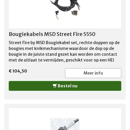
Bougiekabels MSD Street Fire 5550
Street Fire by MSD Bougiekabel set, rechte doppen op de
bougies met knikmechanisme waardoor de dop op de
bougie in de juiste stand gezet kan worden om contact
met de uitlaat te vermijden, geschikt voor op een HEI
ontsteking mannelijke aansluiting , De aansluitingen
€ 104,50
aan de kant van de verdelerkap dienen zelf met de
Meer info
bijgeleverde tool bevestigd te worden, zie de link
hieronder https://www.youtube.com/watch?
Bestel nu
v=AZCm2RBQ7-E&t=135s