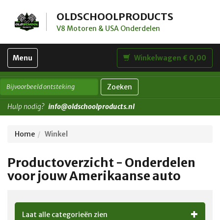
OLDSCHOOLPRODUCTS
V8 Motoren & USA Onderdelen
Toggle
Menu
Winkelwagen € 0,00
navigation
Zoeken
Hulp nodig?
info@oldschoolproducts.nl
Home
Winkel
Productoverzicht - Onderdelen
voor jouw Amerikaanse auto
Laat alle categorieën zien