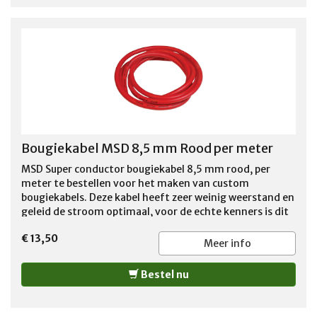
Bougiekabel MSD 8,5 mm Rood per meter
MSD Super conductor bougiekabel 8,5 mm rood, per
meter te bestellen voor het maken van custom
bougiekabels. Deze kabel heeft zeer weinig weerstand en
geleid de stroom optimaal, voor de echte kenners is dit
de juiste bougiekabel voor de perfecte performance van
€ 13,50
de motor. Per meter te bestellen voor 13,00 euro incl
Meer info
btw per meter. LET OP: door u bestelde op maat
afgeknipte kabel kan niet retour worden gezonden !!
Bestel nu