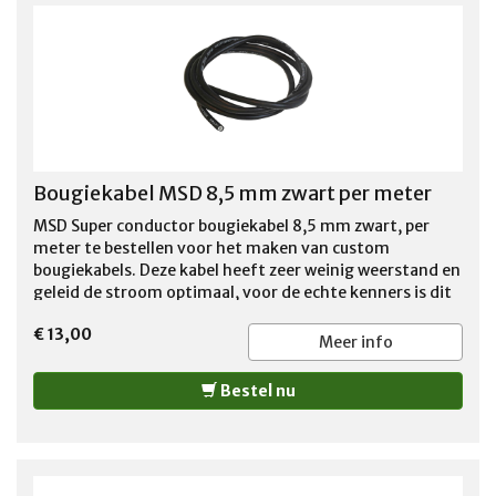
from USA. Kendall gt-1 max motor oil with liquid
titanium protection additive is a premium-quality, full
synthetic automotive engine oil designed to provide
maximum engine protection for gasoline-fueled and
flex-fueled passenger cars and light trucks under All
operating conditions. It is particularly recommended for
vehicles operating at extreme temperatures or under
severe driving conditions, such as towing heavy loads. 1
Bougiekabel MSD 8,5 mm zwart per meter
US QT (946ml)
MSD Super conductor bougiekabel 8,5 mm zwart, per
meter te bestellen voor het maken van custom
bougiekabels. Deze kabel heeft zeer weinig weerstand en
geleid de stroom optimaal, voor de echte kenners is dit
de juiste bougiekabel voor de perfecte performance van
€ 13,00
de motor. Per meter te bestellen. LET OP: door u
Meer info
bestelde op maat afgeknipte kabel kan niet retour
worden gezonden !!
Bestel nu