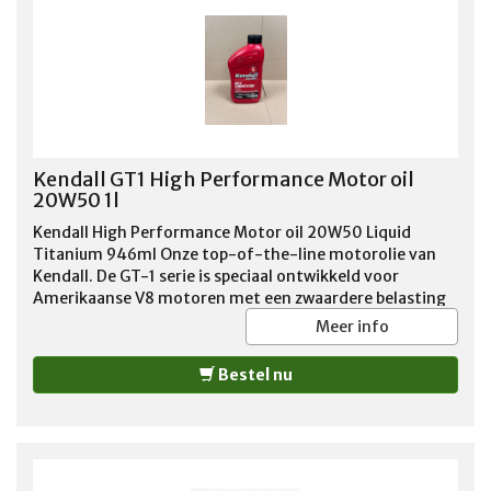
http://www.kendallmotoroils.com/kendall-gt-1-
competition-motor-oil/
Kendall GT1 High Performance Motor oil
20W50 1l
Kendall High Performance Motor oil 20W50 Liquid
Titanium 946ml Onze top-of-the-line motorolie van
Kendall. De GT-1 serie is speciaal ontwikkeld voor
Amerikaanse V8 motoren met een zwaardere belasting
of groter vermogen. De speciale toevoegingen, zoals
Meer info
onder meer een verhoogd zink gehalte, garandeert
motorsmering onder zware bedrijfsomstandigheden.
Bestel nu
Overigens adviseren wij deze motorolie ook voor de
standaard V8 motoren vanwege deze uitstekende smeer
eigenschappen! Geadviseerd voor benzine en LPG
motoren tot 1988.