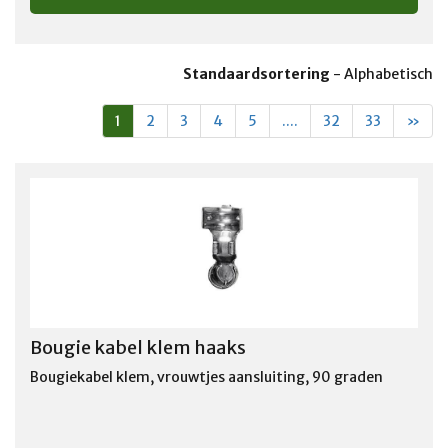
Standaardsortering
-
Alphabetisch
1
2
3
4
5
....
32
33
»
Bougie kabel klem haaks
Bougiekabel klem, vrouwtjes aansluiting, 90 graden