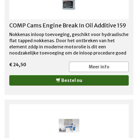
COMP Cams Engine Break In Oil Additive 159
Nokkenas inloop toevoeging, geschikt voor hydraulische
flat tapped nokkenas. Door het ontbreken van het
element zddp in moderne motorolie is dit een
noodzakelijke toevoeging om de inloop procedure goed
te laten verlopen. Verminderd de kans op het wegvreten
€ 24,50
van de nokken aanzienlijk.
Meer info
Bestel nu