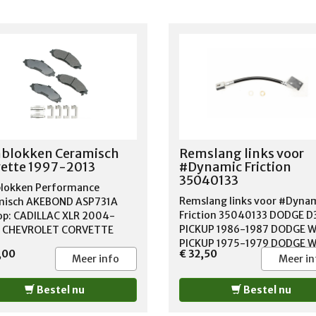
blokken Ceramisch
Remslang links voor
ette 1997-2013
#Dynamic Friction
35040133
lokken Performance
Remslang links voor #Dyna
misch AKEBOND ASP731A
Friction 35040133 DODGE D
op: CADILLAC XLR 2004-
PICKUP 1986-1987 DODGE 
 CHEVROLET CORVETTE
PICKUP 1975-1979 DODGE 
-2013 PONTIAC GTO 2005-
,00
€ 32,50
PICKUP 1986-1993 DODGE 
Meer info
Meer in
PICKUP 1975-1980 DODGE 
PICKUP 1981-1993
Bestel nu
Bestel nu