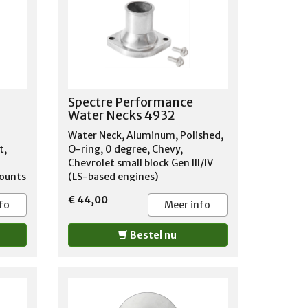
Spectre Performance
Water Necks 4932
Water Neck, Aluminum, Polished,
t,
O-ring, 0 degree, Chevy,
Chevrolet small block Gen III/IV
Mounts
(LS-based engines)
n :
€ 44,00
 7546
fo
Meer info
ack
Bestel nu