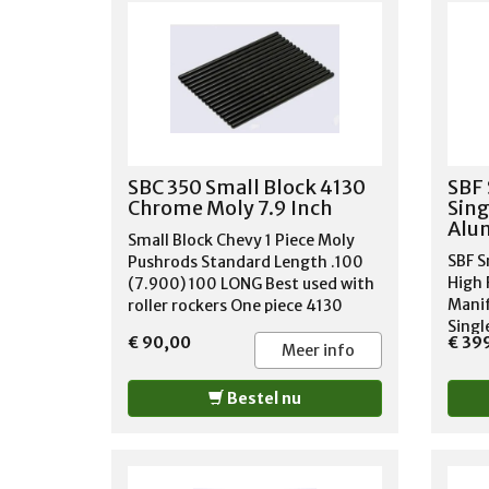
1980 DODGE W250 PICKUP 1981
DODGE W300 PICKUP 1976-1980
DODGE W350 PICKUP 1981
PLYMOUTH TRAILDUSTER 1976-
1981
SBC 350 Small Block 4130
SBF 
Chrome Moly 7.9 Inch
Sing
Alu
Small Block Chevy 1 Piece Moly
SBF S
Pushrods Standard Length .100
High 
(7.900) 100 LONG Best used with
Manif
roller rockers One piece 4130
Singl
moly hardened steel, no pressed
€ 90,00
€ 39
Intak
or welded on ball ends to break
Meer info
260-3
off. Made from 0.080" wall
singl
thickness seamless tube with 180
Bestel nu
Ford 
degree tip ends. Recommended
2001)
for high performance
big p
applications with up to 650#
range
spring pressure. Guideplate