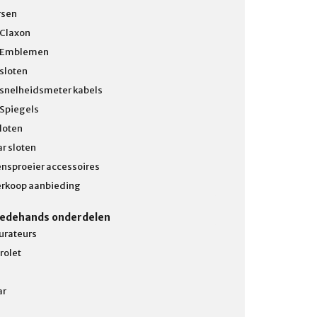
rsen
 Claxon
 Emblemen
 sloten
 snelheidsmeter kabels
 Spiegels
loten
r sloten
ensproeier accessoires
erkoop aanbieding
edehands onderdelen
urateurs
rolet
ar