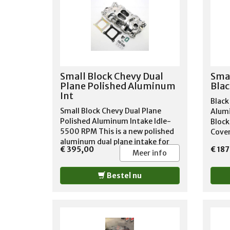
and r
compatible. For '55-'94 262,
with 
283, 302, 305, 307, 327, 350, and
provi
400
choke
EGR e
produ
reduc
Small Block Chevy Dual
Smal
major
Plane Polished Aluminum
Blac
on th
Int
bridg
Black
nitro
Small Block Chevy Dual Plane
Alumi
Range
Polished Aluminum Intake Idle-
Block
Dimen
5500 RPM This is a new polished
Cover
Manif
aluminum dual plane intake for
block
€ 395,00
€ 187
small block Chevy. Manifold
valve
Meer info
Heigh 4.05"
top. 
Ford 
Bestel nu
Black
Tall s
breat
inclu
Gromm