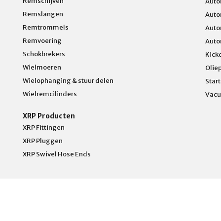
Remschijven
Auto
Remslangen
Auto
Remtrommels
Auto
Remvoering
Auto
Schokbrekers
Kick
Wielmoeren
Olie
Wielophanging & stuur delen
Star
Wielremcilinders
Vacu
XRP Producten
XRP Fittingen
XRP Pluggen
XRP Swivel Hose Ends