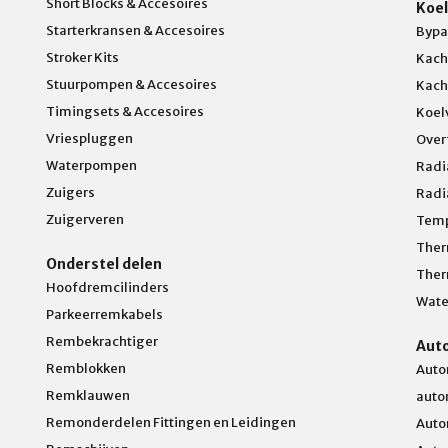
Short Blocks & Accesoires
Koel
Starterkransen & Accesoires
Bypa
Stroker Kits
Kach
Stuurpompen & Accesoires
Kach
Timingsets & Accesoires
Koel
Vriespluggen
Over
Waterpompen
Radi
Zuigers
Radi
Zuigerveren
Temp
Ther
Onderstel delen
Ther
Hoofdremcilinders
Wate
Parkeerremkabels
Rembekrachtiger
Aut
Remblokken
Auto
Remklauwen
auto
Remonderdelen Fittingen en Leidingen
Auto