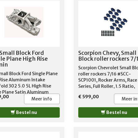
Small Block Ford
Scorpion Chevy, Small
le Plane High Rise
Block roller rockers 7/
min
Scorpion Chevrolet Small Bl
mall Block Ford Single Plane
roller rockers 7/16 #SCC-
Rise Aluminum Intake
SCP1001, Rocker Arms, Race
old 302 5.0 5L High Rise
Series, Full Roller, 1.5 Ratio,
e Plane Satin Aluminum
Aluminum, Blue, 7/16 in. Stu
9,00
€ 599,00
e Manifold Small Block Ford,
Chevy, Small Block, Set of 16
Meer info
Meer in
02 This is a new aluminum
e plane intake for small block
Bestel nu
Bestel nu
260, 289, and 302 (up to
 engines. High rise design,
ower for mid to upper RPM
! Ideal for high performance