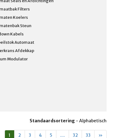
maat Seals en Afdichtingen
maatbak Filters
maten Koelers
matenbak Steun
down Kabels
peilstok Automaat
terkrans Afdekkap
um Modulator
Standaardsortering
-
Alphabetisch
1
2
3
4
5
....
32
33
»