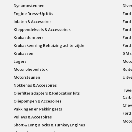
Dynamosteunen
Dive
Engine Dress-Up Kits
Ford
Inlaten & Accesoires
Ford
Kleppendeksels & Accessoires
Ford
Krukasdempers
Ford
Krukaskeerring Behuizing achterzijde
Ford
Krukassen
GM s
Lagers
Mopa
Motor oliepeilstok
Ruit
Motorsteunen
Uitv
Nokkenas & Accesoires
Twe
Oliefilter adapters & Relocation kits
Carb
Oliepompen & Accesoires
Chev
Pakkingen en Pakkingsets
Ford
Pulleys & Accesoires
Mop
Short & Long Blocks & Turnkey Engines