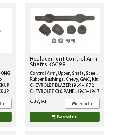
Replacement Control Arm
Shafts K6098
NSONG
Control Arm, Upper, Shaft, Steel,
o
Rubber Bushings, Chevy, GMC, Kit
CKUP
CHEVROLET BLAZER 1969-1972
CKUP
CHEVROLET C10 PANEL 1963-1967
CKUP
CHEVROLET C10 PICKUP 1963-
€ 27,50
CKUP
1972 CHEVROLET C10 SUBURBAN
fo
Meer info
CKUP
1967-1972 CHEVROLET G10 1970-
1972 CHEVROLET G20 1970-1971
Bestel nu
CHEVROLET P10 1968-1972
CHEVROLET P10 SERIES 1963-
1967 CHEVROLET SUBURBAN