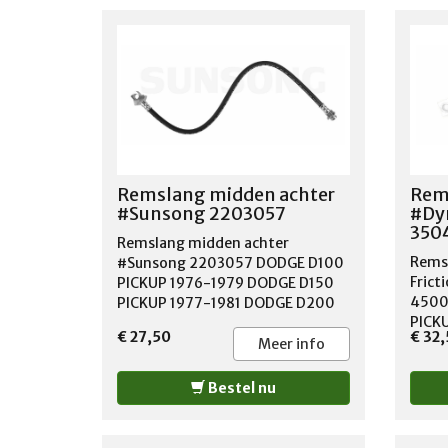
Remslang midden achter
Rems
#Sunsong 2203057
#Dyn
350
Remslang midden achter
Remsl
#Sunsong 2203057 DODGE D100
Frict
PICKUP 1976-1979 DODGE D150
4500
PICKUP 1977-1981 DODGE D200
PICK
PICKUP 1976-1980 DODGE D250
€ 27,50
€ 32
PICK
PICKUP 1981 DODGE D300 PICKUP
Meer info
PICK
1976-1980 DODGE D350 PICKUP
PICKU
1981 DODGE RAMCHARGER 1976-
Bestel nu
1983 DODGE W100 PICKUP 1976-
1977 DODGE W150 PICKUP 1977-
1978 DODGE W200 PICKUP 1976-