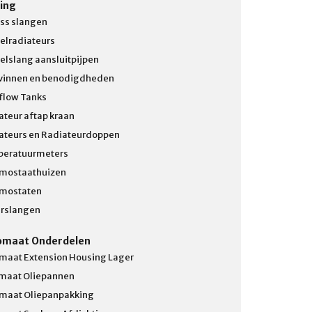
ing
ss slangen
elradiateurs
elslang aansluitpijpen
vinnen en benodigdheden
flow Tanks
ateur aftap kraan
ateurs en Radiateurdoppen
eratuurmeters
mostaathuizen
mostaten
rslangen
omaat Onderdelen
maat Extension Housing Lager
maat Oliepannen
maat Oliepanpakking