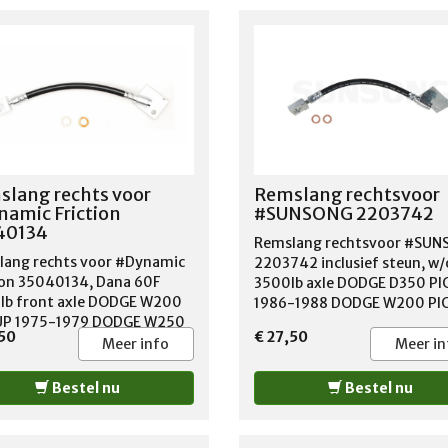
lang rechts voor
Remslang rechtsvoor
amic Friction
#SUNSONG 2203742
40134
Remslang rechtsvoor #SU
ang rechts voor #Dynamic
2203742 inclusief steun, w/
ion 35040134, Dana 60F
3500lb axle DODGE D350 PI
lb front axle DODGE W200
1986-1988 DODGE W200 PI
UP 1975-1979 DODGE W250
1976-1980 DODGE W250 PI
,50
€ 27,50
UP 1986-1993 DODGE W300
1981-1993 DODGE W300 PI
Meer info
Meer in
UP 1975-1980 DODGE W350
1978-1980 DODGE W350 PI
P 1981-1993
1981-1993
Bestel nu
Bestel nu