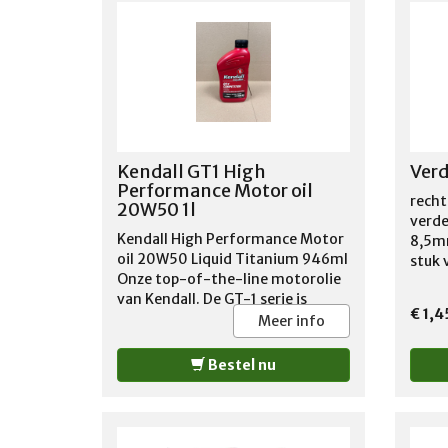
Kendall GT1 High
Verd
Performance Motor oil
recht
20W50 1l
verde
Kendall High Performance Motor
8,5mm
oil 20W50 Liquid Titanium 946ml
stuk 
Onze top-of-the-line motorolie
van Kendall. De GT-1 serie is
€ 1,4
speciaal ontwikkeld voor
Meer info
Amerikaanse V8 motoren met
een zwaardere belasting of
Bestel nu
groter vermogen. De speciale
toevoegingen, zoals onder meer
een verhoogd zink gehalte,
garandeert motorsmering onder