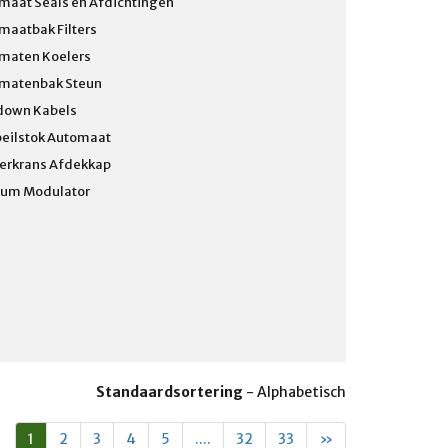
maat Seals en Afdichtingen
maatbak Filters
maten Koelers
matenbak Steun
down Kabels
peilstok Automaat
terkrans Afdekkap
um Modulator
Standaardsortering
-
Alphabetisch
1
2
3
4
5
....
32
33
»