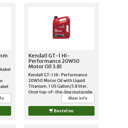
 mm
Kendall GT-1 Hi-
Performance 20W50
Motor Oil 3.8l
kabel
Kendall GT-1 Hi- Performance
20W50 Motor Oil with Liquid
an
Titanium. 1 US Gallon/3.8 liter.
kabel
Onze top-of-the-line motorolie
 en
van Kendall. De GT-1 serie is
voor
fo
Meer info
speciaal ontwikkeld voor
iste
Amerikaanse V8 motoren met
e
Bestel nu
een zwaardere belasting of
Per
groter vermogen. De speciale
00
toevoegingen, zoals onder meer
 OP: