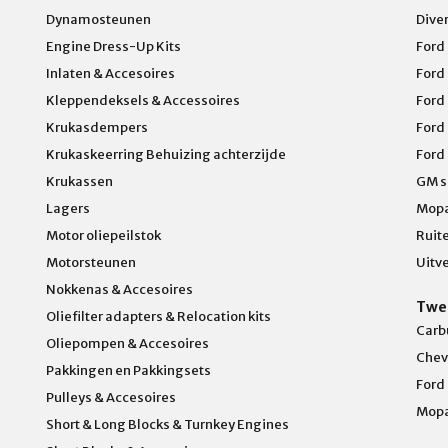
Dynamosteunen
Dive
Engine Dress-Up Kits
Ford
Inlaten & Accesoires
Ford
Kleppendeksels & Accessoires
Ford
Krukasdempers
Ford
Krukaskeerring Behuizing achterzijde
Ford
Krukassen
GM s
Lagers
Mopa
Motor oliepeilstok
Ruit
Motorsteunen
Uitv
Nokkenas & Accesoires
Twe
Oliefilter adapters & Relocation kits
Carb
Oliepompen & Accesoires
Chev
Pakkingen en Pakkingsets
Ford
Pulleys & Accesoires
Mop
Short & Long Blocks & Turnkey Engines