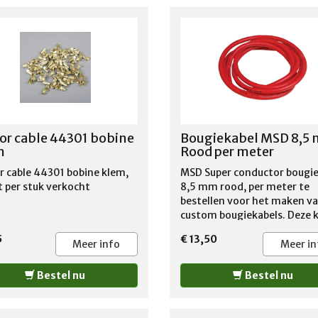
or cable 44301 bobine
Bougiekabel MSD 8,5
m
Rood per meter
r cable 44301 bobine klem,
MSD Super conductor bougie
 per stuk verkocht
8,5 mm rood, per meter te
bestellen voor het maken v
custom bougiekabels. Deze 
heeft zeer weinig weerstand
5
€ 13,50
geleid de stroom optimaal, 
Meer info
Meer in
de echte kenners is dit de ju
bougiekabel voor de perfect
Bestel nu
Bestel nu
performance van de motor. 
meter te bestellen voor 13,
euro incl btw per meter. LET