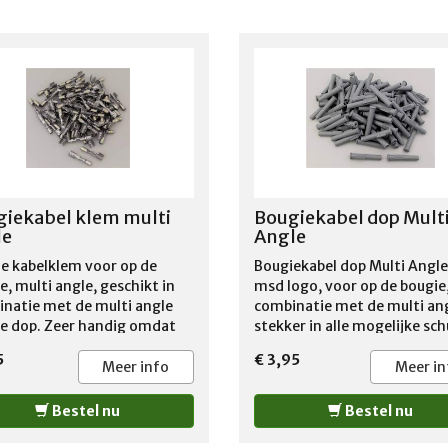
iekabel klem multi
Bougiekabel dop Mult
le
Angle
e kabelklem voor op de
Bougiekabel dop Multi Angl
e, multi angle, geschikt in
msd logo, voor op de bougie,
natie met de multi angle
combinatie met de multi an
e dop. Zeer handig omdat
stekker in alle mogelijke sc
klemmen in alle hoeken te
hoeken te buigen, uitermat
5
€ 3,95
igen zijn verkoop gaat per
geschikt bij ruimte problem
Meer info
Meer in
 zie website voor verdere
met headers worden per do
digdheden
verkocht
Bestel nu
Bestel nu