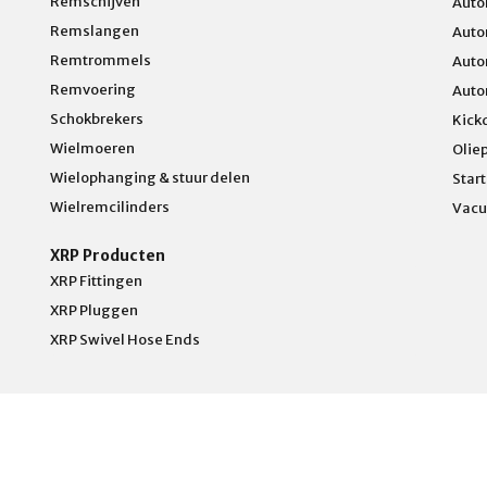
Remschijven
Auto
Remslangen
Auto
Remtrommels
Auto
Remvoering
Auto
Schokbrekers
Kick
Wielmoeren
Olie
Wielophanging & stuur delen
Star
Wielremcilinders
Vacu
XRP Producten
XRP Fittingen
XRP Pluggen
XRP Swivel Hose Ends