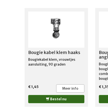
Bougie kabel klem haaks
Boug
ang
Bougiekabel klem, vrouwtjes
Bougi
aansluiting, 90 graden
bougi
combi
bougi
deze 
€ 1,45
€ 1,3
verbu
Meer info
klem,
beno
Bestel nu