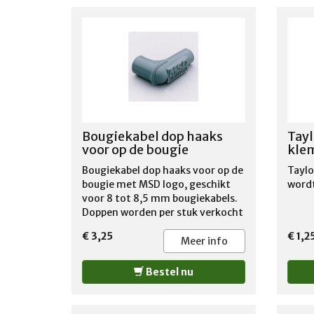
Bougiekabel dop haaks
Tayl
voor op de bougie
kle
Bougiekabel dop haaks voor op de
Taylo
bougie met MSD logo, geschikt
wordt
voor 8 tot 8,5 mm bougiekabels.
Doppen worden per stuk verkocht
€ 3,25
€ 1,2
Meer info
Bestel nu