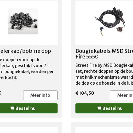
door u bestelde op maat
afgeknipte kabel kan niet re
worden gezonden !!
elerkap/bobine dop
Bougiekabels MSD Str
Fire 5550
e doppen voor op de
Street Fire by MSD Bougieka
lerkap, geschikt voor 7-
set, rechte doppen op de bo
 bougiekabel, worden per
met knikmechanisme waard
verkocht
de dop op de bougie in de jui
stand gezet kan worden om
5
€ 104,50
contact met de uitlaat te
Meer info
Meer in
vermijden, geschikt voor op
HEI ontsteking mannelijke
Bestel nu
Bestel nu
aansluiting , De aansluiting
de kant van de verdelerkap
dienen zelf met de bijgelev
tool bevestigd te worden, zi