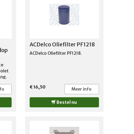
watch?
ACDelco Oliefilter PF1218
dop
ACDelco Oliefilter PF1218.
te
rolet
ing.
€ 16,50
fo
Meer info
Bestel nu