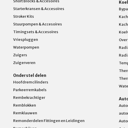
Short Blocks & Accesoires
Koel
Starterkransen & Accesoires
Bypa
Stroker Kits
Kach
Stuurpompen & Accesoires
Kach
Timingsets & Accesoires
Koel
Vriespluggen
Over
Waterpompen
Radi
Zuigers
Radi
Zuigerveren
Temp
Ther
Onderstel delen
Ther
Hoofdremcilinders
Wate
Parkeerremkabels
Rembekrachtiger
Aut
Remblokken
Auto
Remklauwen
auto
Remonderdelen Fittingen en Leidingen
Auto