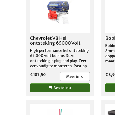
zware bedrijfsomstandigheden.
Overigens adviseren wij deze
motorolie ook voor de standaard
V8 motoren vanwege deze
uitstekende smeer
eigenschappen! Geadviseerd voor
benzine en LPG motoren tot
Chevrolet V8 Hei
Bobi
1988.
ontsteking 65000 Volt
Bobin
High performance hei ontsteking
8mm e
65.000 volt bobine. Deze
doppe
ontsteking is plug and play. Zeer
maar 
eenvoudig te monteren. Past op
van 1
Chevrolet small en big block
€ 187,50
€ 3,9
carburateur motoren. Kleur
Meer info
verdelerkap kan afwijken. Foto
kan afwijken.
Bestel nu