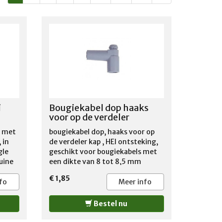
i
Bougiekabel dop haaks
voor op de verdeler
e met
bougiekabel dop, haaks voor op
 in
de verdeler kap , HEI ontsteking,
gle
geschikt voor bougiekabels met
huine
een dikte van 8 tot 8,5 mm
e
doppen worden per stuk verkocht
€ 1,85
en
fo
Meer info
p
Bestel nu