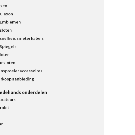
rsen
 Claxon
 Emblemen
 sloten
 snelheidsmeter kabels
 Spiegels
loten
r sloten
ensproeier accessoires
erkoop aanbieding
edehands onderdelen
urateurs
rolet
ar