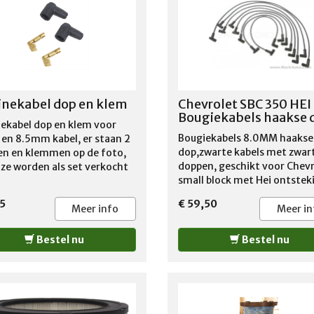
link hieronder
https://www.youtube.com/
v=AZCm2RBQ7-E&t=135s
nekabel dop en klem
Chevrolet SBC 350 HEI
Bougiekabels haakse 
ekabel dop en klem voor
Bougiekabels 8.0MM haakse
n 8.5mm kabel, er staan 2
dop,zwarte kabels met zwar
n en klemmen op de foto,
doppen, geschikt voor Chev
ze worden als set verkocht
small block met Hei ontstek
 dop en 1 klem
5
€ 59,50
Meer info
Meer in
Bestel nu
Bestel nu