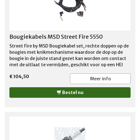
Bougiekabels MSD Street Fire 5550
Street Fire by MSD Bougiekabel set, rechte doppen op de
bougies met knikmechanisme waardoor de dop op de
bougie in de juiste stand gezet kan worden om contact
met de uitlaat te vermijden, geschikt voor op een HEI
ontsteking mannelijke aansluiting , De aansluitingen
€ 104,50
aan de kant van de verdelerkap dienen zelf met de
Meer info
bijgeleverde tool bevestigd te worden, zie de link
hieronder https://www.youtube.com/watch?
Bestel nu
v=AZCm2RBQ7-E&t=135s