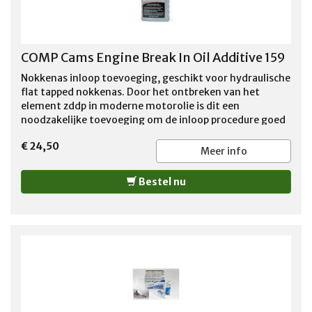
COMP Cams Engine Break In Oil Additive 159
Nokkenas inloop toevoeging, geschikt voor hydraulische
flat tapped nokkenas. Door het ontbreken van het
element zddp in moderne motorolie is dit een
noodzakelijke toevoeging om de inloop procedure goed
te laten verlopen. Verminderd de kans op het wegvreten
€ 24,50
van de nokken aanzienlijk.
Meer info
Bestel nu