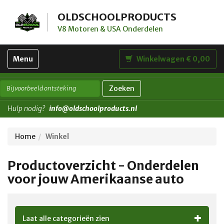
OLDSCHOOLPRODUCTS
V8 Motoren & USA Onderdelen
Toggle
Menu
Winkelwagen € 0,00
navigation
Zoeken
Hulp nodig?
info@oldschoolproducts.nl
Home
Winkel
Productoverzicht - Onderdelen
voor jouw Amerikaanse auto
Laat alle categorieën zien