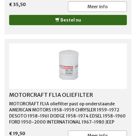
€ 35,50
Meer info
Bestel nu
MOTORCRAFT FL1A OLIEFILTER
MOTORCRAFT FL1A oliefilter past op onderstaande
AMERICAN MOTORS 1958-1959 CHRYSLER 1959-1972
DESOTO 1958-1961 DODGE 1958-1974 EDSEL 1958-1960
FORD 1950-2000 INTERNATIONAL 1967-1980 JEEP
1962-1966 JENSEN 1971-1974 LINCOLN 1957-1992
€ 19,50
MERCURY 1958-2001 PLYMOUTH 1958-1974
Meer info