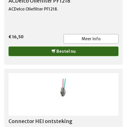
ACDelco Oliefilter PF1218
ACDelco Oliefilter PF1218.
€ 16,50
Meer info
Bestel nu
Connector HEI ontsteking