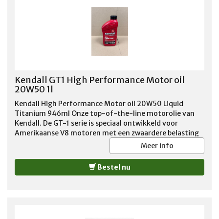
http://www.kendallmotoroils.com/kendall-gt-1-
competition-motor-oil/
Kendall GT1 High Performance Motor oil
20W50 1l
Kendall High Performance Motor oil 20W50 Liquid
Titanium 946ml Onze top-of-the-line motorolie van
Kendall. De GT-1 serie is speciaal ontwikkeld voor
Amerikaanse V8 motoren met een zwaardere belasting
of groter vermogen. De speciale toevoegingen, zoals
Meer info
onder meer een verhoogd zink gehalte, garandeert
motorsmering onder zware bedrijfsomstandigheden.
Bestel nu
Overigens adviseren wij deze motorolie ook voor de
standaard V8 motoren vanwege deze uitstekende smeer
eigenschappen! Geadviseerd voor benzine en LPG
motoren tot 1988.