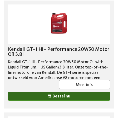
Kendall GT-1 Hi- Performance 20W50 Motor
Oil 3.8l
Kendall GT-1 Hi- Performance 20W50 Motor Oil with
Liquid Titanium. 1 US Gallon/3.8 liter. Onze top-of-the-
line motorolie van Kendall. De GT-1 serie is speciaal
ontwikkeld voor Amerikaanse V8 motoren met een
zwaardere belasting of groter vermogen. De speciale
Meer info
toevoegingen, zoals onder meer een verhoogd zink
gehalte, garandeert motorsmering onder zware
Bestel nu
bedrijfsomstandigheden. Overigens adviseren wij deze
motorolie ook voor de standaard V8 motoren vanwege
deze uitstekende smeer eigenschappen! Geadviseerd
voor benzine en LPG motoren tot 1988.