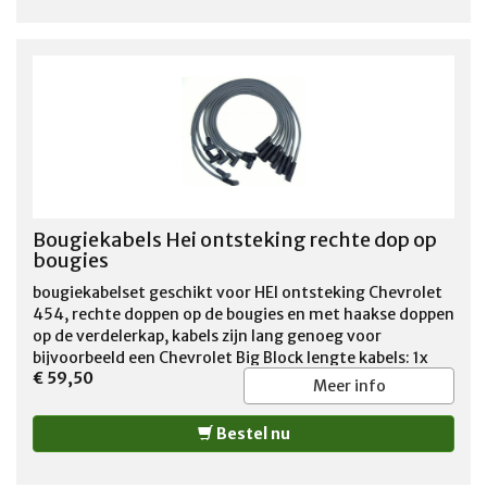
Bougiekabels Hei ontsteking rechte dop op
bougies
bougiekabelset geschikt voor HEI ontsteking Chevrolet
454, rechte doppen op de bougies en met haakse doppen
op de verdelerkap, kabels zijn lang genoeg voor
bijvoorbeeld een Chevrolet Big Block lengte kabels: 1x
€ 59,50
68cm 4x 73cm 1x 83cm 1x 93cm 1x 103cm
Meer info
Bestel nu