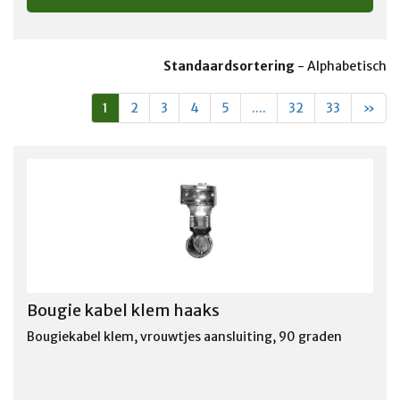
Standaardsortering
-
Alphabetisch
1
2
3
4
5
....
32
33
»
Bougie kabel klem haaks
Bougiekabel klem, vrouwtjes aansluiting, 90 graden