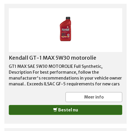
Kendall GT-1 MAX 5W30 motorolie
GT1 MAX SAE 5W30 MOTOROLIE Full Synthetic,
Description For best performance, follow the
manufacturer's recommendations in your vehicle owner
manual.. Exceeds ILSAC GF-5 requirements for new cars
under warranty. Enhanced performance benefits at
extreme temperatures compared with conventional
Meer info
engine oils. Exclusive Liquid Titanium protection
additive provides extra wear protection and improved
Bestel nu
fuel economy. Formulated for use in vehicles operating
on ethanol-containing fuels up to E85. Formulated to
protect turbochargers and emission control system
catalysts. %u203ASee more product details. Imported