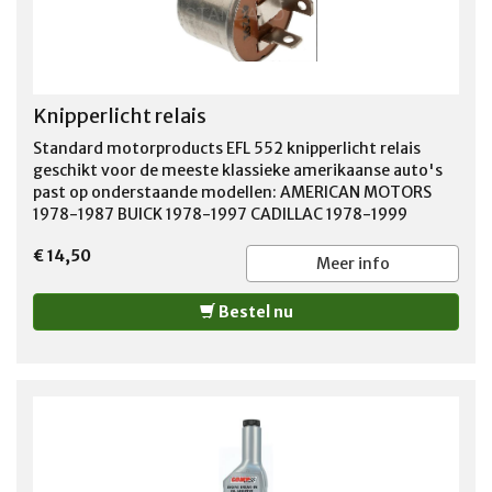
Knipperlicht relais
Standard motorproducts EFL 552 knipperlicht relais
geschikt voor de meeste klassieke amerikaanse auto's
past op onderstaande modellen: AMERICAN MOTORS
1978-1987 BUICK 1978-1997 CADILLAC 1978-1999
CHEVROLET 1970-2002 CHRYSLER 1982-1993 DODGE
€ 14,50
1978-1998 FORD 1966-1993 GMC 1966-1995 JEEP 1978-
Meer info
1996 MERCURY 1978-1987 OLDSMOBILE 1978-1999
PLYMOUTH 1978-1995 PONTIAC 1978-1998
Bestel nu