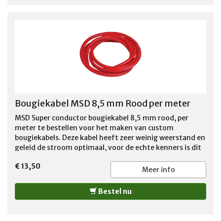
Bougiekabel MSD 8,5 mm Rood per meter
MSD Super conductor bougiekabel 8,5 mm rood, per
meter te bestellen voor het maken van custom
bougiekabels. Deze kabel heeft zeer weinig weerstand en
geleid de stroom optimaal, voor de echte kenners is dit
de juiste bougiekabel voor de perfecte performance van
€ 13,50
de motor. Per meter te bestellen voor 13,00 euro incl
Meer info
btw per meter. LET OP: door u bestelde op maat
afgeknipte kabel kan niet retour worden gezonden !!
Bestel nu