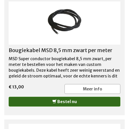
from USA. Kendall gt-1 max motor oil with liquid
titanium protection additive is a premium-quality, full
synthetic automotive engine oil designed to provide
maximum engine protection for gasoline-fueled and
flex-fueled passenger cars and light trucks under All
operating conditions. It is particularly recommended for
vehicles operating at extreme temperatures or under
severe driving conditions, such as towing heavy loads. 1
Bougiekabel MSD 8,5 mm zwart per meter
US QT (946ml)
MSD Super conductor bougiekabel 8,5 mm zwart, per
meter te bestellen voor het maken van custom
bougiekabels. Deze kabel heeft zeer weinig weerstand en
geleid de stroom optimaal, voor de echte kenners is dit
de juiste bougiekabel voor de perfecte performance van
€ 13,00
de motor. Per meter te bestellen. LET OP: door u
Meer info
bestelde op maat afgeknipte kabel kan niet retour
worden gezonden !!
Bestel nu