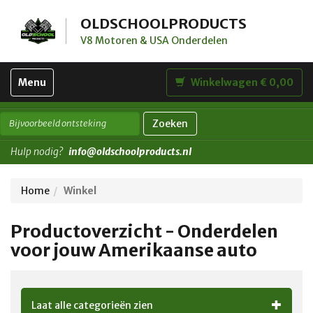
OLDSCHOOLPRODUCTS
V8 Motoren & USA Onderdelen
Toggle
Menu
Winkelwagen € 0,00
navigation
Zoeken
Hulp nodig?
info@oldschoolproducts.nl
Home
Winkel
Productoverzicht - Onderdelen
voor jouw Amerikaanse auto
Laat alle categorieën zien