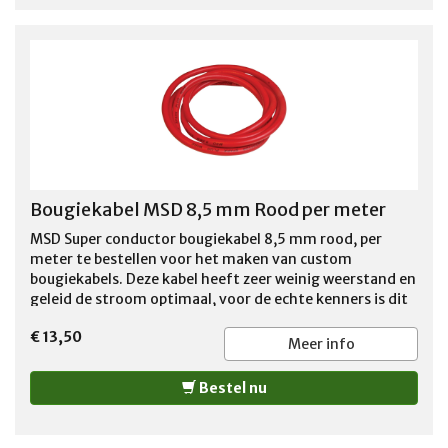
Bougiekabel MSD 8,5 mm Rood per meter
MSD Super conductor bougiekabel 8,5 mm rood, per
meter te bestellen voor het maken van custom
bougiekabels. Deze kabel heeft zeer weinig weerstand en
geleid de stroom optimaal, voor de echte kenners is dit
de juiste bougiekabel voor de perfecte performance van
€ 13,50
de motor. Per meter te bestellen voor 13,00 euro incl
Meer info
btw per meter. LET OP: door u bestelde op maat
afgeknipte kabel kan niet retour worden gezonden !!
Bestel nu