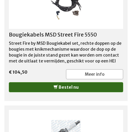
Bougiekabels MSD Street Fire 5550
Street Fire by MSD Bougiekabel set, rechte doppen op de
bougies met knikmechanisme waardoor de dop op de
bougie in de juiste stand gezet kan worden om contact
met de uitlaat te vermijden, geschikt voor op een HEI
ontsteking mannelijke aansluiting , De aansluitingen
€ 104,50
aan de kant van de verdelerkap dienen zelf met de
Meer info
bijgeleverde tool bevestigd te worden, zie de link
hieronder https://www.youtube.com/watch?
Bestel nu
v=AZCm2RBQ7-E&t=135s