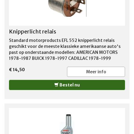
Knipperlicht relais
Standard motorproducts EFL 552 knipperlicht relais
geschikt voor de meeste klassieke amerikaanse auto's
past op onderstaande modellen: AMERICAN MOTORS
1978-1987 BUICK 1978-1997 CADILLAC 1978-1999
CHEVROLET 1970-2002 CHRYSLER 1982-1993 DODGE
€ 14,50
1978-1998 FORD 1966-1993 GMC 1966-1995 JEEP 1978-
Meer info
1996 MERCURY 1978-1987 OLDSMOBILE 1978-1999
PLYMOUTH 1978-1995 PONTIAC 1978-1998
Bestel nu