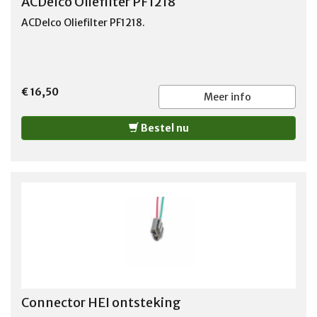
ACDelco Oliefilter PF1218
ACDelco Oliefilter PF1218.
€ 16,50
Meer info
Bestel nu
Connector HEI ontsteking