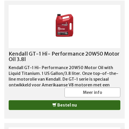
Kendall GT-1 Hi- Performance 20W50 Motor
Oil 3.8l
Kendall GT-1 Hi- Performance 20W50 Motor Oil with
Liquid Titanium. 1 US Gallon/3.8 liter. Onze top-of-the-
line motorolie van Kendall. De GT-1 serie is speciaal
ontwikkeld voor Amerikaanse V8 motoren met een
zwaardere belasting of groter vermogen. De speciale
Meer info
toevoegingen, zoals onder meer een verhoogd zink
gehalte, garandeert motorsmering onder zware
Bestel nu
bedrijfsomstandigheden. Overigens adviseren wij deze
motorolie ook voor de standaard V8 motoren vanwege
deze uitstekende smeer eigenschappen! Geadviseerd
voor benzine en LPG motoren tot 1988.