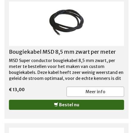
from USA. Kendall gt-1 max motor oil with liquid
titanium protection additive is a premium-quality, full
synthetic automotive engine oil designed to provide
maximum engine protection for gasoline-fueled and
flex-fueled passenger cars and light trucks under All
operating conditions. It is particularly recommended for
vehicles operating at extreme temperatures or under
severe driving conditions, such as towing heavy loads. 1
Bougiekabel MSD 8,5 mm zwart per meter
US QT (946ml)
MSD Super conductor bougiekabel 8,5 mm zwart, per
meter te bestellen voor het maken van custom
bougiekabels. Deze kabel heeft zeer weinig weerstand en
geleid de stroom optimaal, voor de echte kenners is dit
de juiste bougiekabel voor de perfecte performance van
€ 13,00
de motor. Per meter te bestellen. LET OP: door u
Meer info
bestelde op maat afgeknipte kabel kan niet retour
worden gezonden !!
Bestel nu