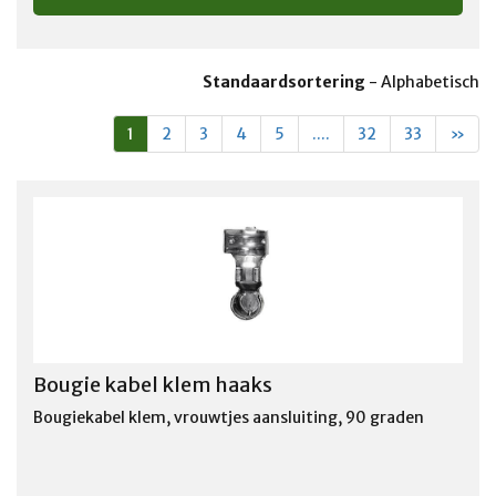
Standaardsortering
-
Alphabetisch
1
2
3
4
5
....
32
33
»
Bougie kabel klem haaks
Bougiekabel klem, vrouwtjes aansluiting, 90 graden