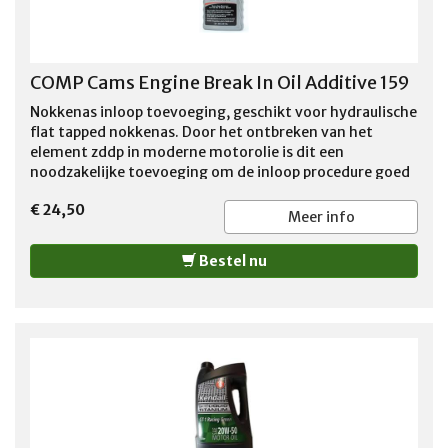
COMP Cams Engine Break In Oil Additive 159
Nokkenas inloop toevoeging, geschikt voor hydraulische
flat tapped nokkenas. Door het ontbreken van het
element zddp in moderne motorolie is dit een
noodzakelijke toevoeging om de inloop procedure goed
te laten verlopen. Verminderd de kans op het wegvreten
€ 24,50
van de nokken aanzienlijk.
Meer info
Bestel nu