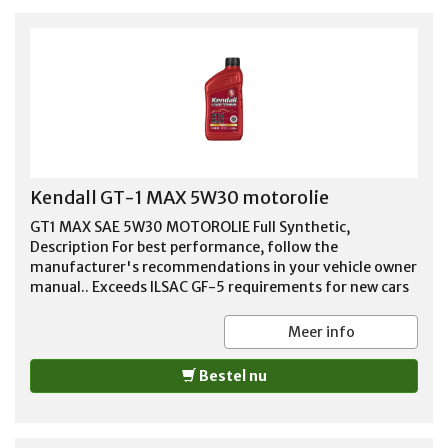
Kendall GT-1 MAX 5W30 motorolie
GT1 MAX SAE 5W30 MOTOROLIE Full Synthetic,
Description For best performance, follow the
manufacturer's recommendations in your vehicle owner
manual.. Exceeds ILSAC GF-5 requirements for new cars
under warranty. Enhanced performance benefits at
extreme temperatures compared with conventional
Meer info
engine oils. Exclusive Liquid Titanium protection
additive provides extra wear protection and improved
Bestel nu
fuel economy. Formulated for use in vehicles operating
on ethanol-containing fuels up to E85. Formulated to
protect turbochargers and emission control system
catalysts. %u203ASee more product details. Imported