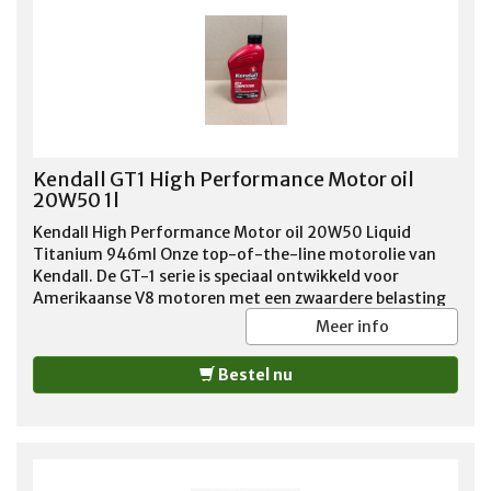
http://www.kendallmotoroils.com/kendall-gt-1-
competition-motor-oil/
Kendall GT1 High Performance Motor oil
20W50 1l
Kendall High Performance Motor oil 20W50 Liquid
Titanium 946ml Onze top-of-the-line motorolie van
Kendall. De GT-1 serie is speciaal ontwikkeld voor
Amerikaanse V8 motoren met een zwaardere belasting
of groter vermogen. De speciale toevoegingen, zoals
Meer info
onder meer een verhoogd zink gehalte, garandeert
motorsmering onder zware bedrijfsomstandigheden.
Bestel nu
Overigens adviseren wij deze motorolie ook voor de
standaard V8 motoren vanwege deze uitstekende smeer
eigenschappen! Geadviseerd voor benzine en LPG
motoren tot 1988.