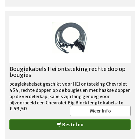
Bougiekabels Hei ontsteking rechte dop op
bougies
bougiekabelset geschikt voor HEI ontsteking Chevrolet
454, rechte doppen op de bougies en met haakse doppen
op de verdelerkap, kabels zijn lang genoeg voor
bijvoorbeeld een Chevrolet Big Block lengte kabels: 1x
€ 59,50
68cm 4x 73cm 1x 83cm 1x 93cm 1x 103cm
Meer info
Bestel nu