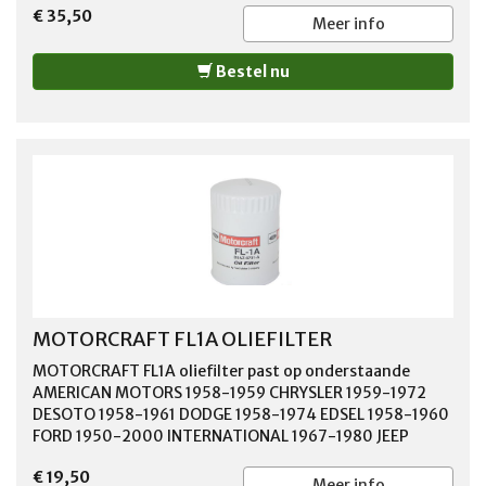
€ 35,50
Meer info
Bestel nu
MOTORCRAFT FL1A OLIEFILTER
MOTORCRAFT FL1A oliefilter past op onderstaande
AMERICAN MOTORS 1958-1959 CHRYSLER 1959-1972
DESOTO 1958-1961 DODGE 1958-1974 EDSEL 1958-1960
FORD 1950-2000 INTERNATIONAL 1967-1980 JEEP
1962-1966 JENSEN 1971-1974 LINCOLN 1957-1992
€ 19,50
MERCURY 1958-2001 PLYMOUTH 1958-1974
Meer info