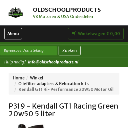
OLDSCHOOLPRODUCTS
V8 Motoren & USA Onderdelen
Toggle
Menu
Winkelwagen € 0,00
navigation
Zoeken
Hulp nodig?
info@oldschoolproducts.nl
Home
Winkel
Oliefilter adapters & Relocation kits
Kendall GT1 Hi- Performance 20W50 Motor Oil
P319 - Kendall GT1 Racing Green
20w50 5 liter