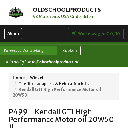
OLDSCHOOLPRODUCTS
V8 Motoren & USA Onderdelen
Toggle
Menu
Winkelwagen € 0,00
navigation
Zoeken
Hulp nodig?
info@oldschoolproducts.nl
Home
Winkel
Oliefilter adapters & Relocation kits
Kendall GT1 High Performance Motor oil
20W50
P499 - Kendall GT1 High
Performance Motor oil 20W50
1l