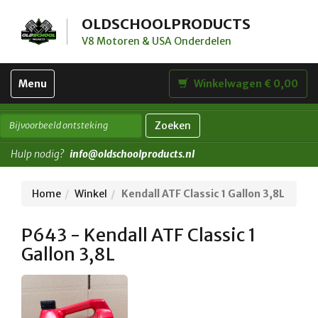
OLDSCHOOLPRODUCTS
V8 Motoren & USA Onderdelen
Toggle
Menu
Winkelwagen € 0,00
navigation
Zoeken
Hulp nodig?
info@oldschoolproducts.nl
Home
Winkel
Kendall ATF Classic 1 Gallon 3,8L
P643 - Kendall ATF Classic 1
Gallon 3,8L